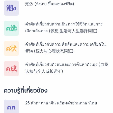
บริการรับแปลภาษากัมพูชา ราคาเริ่มต้น 150฿
潮汐 (จังหวะขึ้นลงของชีวิต)
潮ง
บริการรับแปลภาษาเวียดนาม ราคาเริ่มต้น 150฿
คำศัพท์เกี่ยวกับความฝัน การใช้ชีวิต และการ
ค选
เลือกเส้นทาง (梦想 生活与人生选择词汇)
บริการรับแปลภาษาฝรั่งเศส ราคาเริ่มต้น 150฿
คำศัพท์เกี่ยวกับความคิดล้นและความเครียดใน
ค状
ชีวิต (压力与心理状态词汇)
บริการรับแปลภาษาสเปน ราคาเริ่มต้น 150฿
คำศัพท์เกี่ยวกับตัวตนและการค้นหาตัวเอง (自我
ค成
认知与个人成长词汇)
บริการรับแปลภาษาเยอรมัน ราคาเริ่มต้น 150฿
ความรู้ที่เกี่ยวข้อง
25 คำด่าภาษาจีน พร้อมคำอ่านภาษาไทย
บริการรับแปลภาษารัสเซีย ราคาเริ่มต้น 150฿
คภ