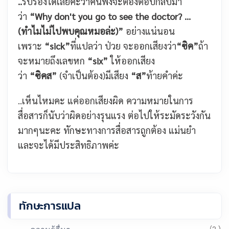
..
รับรองได้เลยค่ะว่าคนฟังจะต้องตอบกลับมา
ว่า
“Why don't you go to see the doctor? ...
(ทำไมไม่ไปพบคุณหมอล่ะ)”
อย่างแน่นอน
เพราะ
“sick”
ที่แปลว่า ป่วย จะออกเสียงว่า
“ซิค”
ถ้า
จะหมายถึงเลขหก
“six”
ให้ออกเสียง
ว่า
“ซิคส”
(จำเป็นต้อง)มี
เสียง
“ส”
ท้ายคำค่ะ
..เห็นไหมคะ แค่ออกเสียงผิด ความหมายในการ
สื่อสารก็นับว่าผิดอย่างรุนแรง ต่อไปให้ระมัดระวังกัน
มากๆนะคะ ทักษะทางการสื่อสารถูกต้อง แม่นยำ
และจะได้มีประสิทธิภาพค่ะ
ทักษะการแปล
(2 )