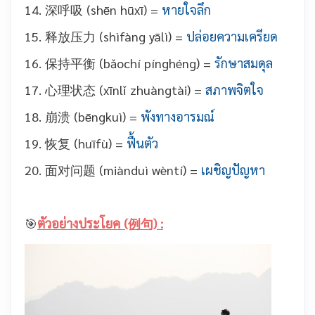
14. 深呼吸 (shēn hūxī) =
หายใจลึก
15. 释放压力 (shìfàng yālì) =
ปล่อยความเครียด
16. 保持平衡 (bǎochí pínghéng) =
รักษาสมดุล
17. 心理状态 (xīnlǐ zhuàngtài) =
สภาพจิตใจ
18. 崩溃 (bēngkuì) =
พังทางอารมณ์
19. 恢复 (huīfù) =
ฟื้นตัว
20. 面对问题 (miànduì wèntí) =
เผชิญปัญหา
🎯
ตัวอย่างประโยค (例句) :