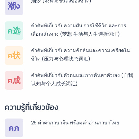
潮汐 (จังหวะขึ้นลงของชีวิต)
潮ง
บริการรับแปลภาษาเวียดนาม ราคาเริ่มต้น 150฿
คำศัพท์เกี่ยวกับความฝัน การใช้ชีวิต และการ
ค选
เลือกเส้นทาง (梦想 生活与人生选择词汇)
บริการรับแปลภาษาฝรั่งเศส ราคาเริ่มต้น 150฿
คำศัพท์เกี่ยวกับความคิดล้นและความเครียดใน
ค状
ชีวิต (压力与心理状态词汇)
บริการรับแปลภาษาสเปน ราคาเริ่มต้น 150฿
คำศัพท์เกี่ยวกับตัวตนและการค้นหาตัวเอง (自我
ค成
认知与个人成长词汇)
บริการรับแปลภาษาเยอรมัน ราคาเริ่มต้น 150฿
ความรู้ที่เกี่ยวข้อง
25 คำด่าภาษาจีน พร้อมคำอ่านภาษาไทย
บริการรับแปลภาษารัสเซีย ราคาเริ่มต้น 150฿
คภ