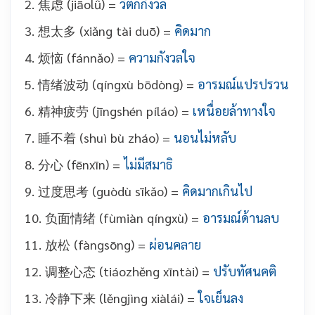
2. 焦
虑 (jiāolǜ) =
วิตกกังวล
3. 想太多 (xiǎng tài duō) =
คิดมาก
4. 烦恼 (fánnǎo) =
ความกังวลใจ
5. 情绪波动 (qíngxù bōdòng) =
อารมณ์แปรปรวน
6. 精神疲劳 (jīngshén píláo) =
เหนื่อยล้าทางใจ
7. 睡不着 (shuì bù zháo) =
นอนไม่หลับ
8. 分心 (fēnxīn) =
ไม่มีสมาธิ
9. 过度思考 (guòdù sīkǎo) =
คิดมากเกินไป
10. 负面情绪 (fùmiàn qíngxù) =
อารมณ์ด้านลบ
11. 放松 (fàngsōng) =
ผ่อนคลาย
12. 调整心态 (tiáozhěng xīntài) =
ปรับทัศนคติ
13. 冷静下来 (lěngjìng xiàlái) =
ใจเย็นลง