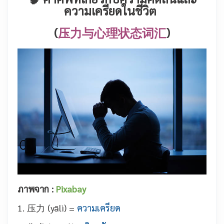
ความเครียดในชีวิต
(
压力与心理状态词汇
)
ภาพจาก :
Pixabay
1. 压力 (yālì) =
ความเครียด