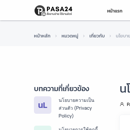
หน้าแรก
หน้าหลัก
หมวดหมู่
เกี่ยวกับ
นโยบาย
น
บทความที่เกี่ยวข้อง
นโยบายความเป็น
นL
P
ส่วนตัว (Privacy
Policy)
นโยบายการใช้คุกกี้