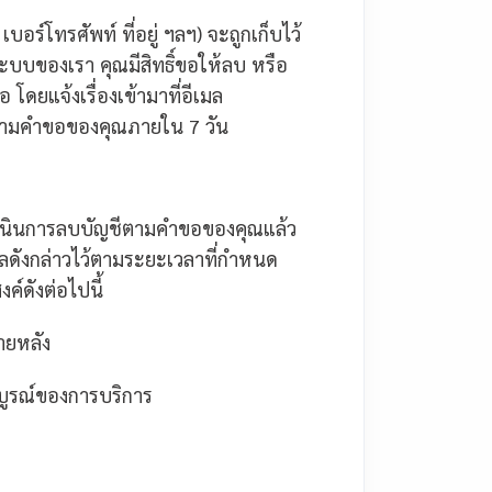
บอร์โทรศัพท์ ที่อยู่ ฯลฯ) จะถูกเก็บไว้
บบของเรา คุณมีสิทธิ์ขอให้ลบ หรือ
 โดยแจ้งเรื่องเข้ามาที่อีเมล
ามคำขอของคุณภายใน 7 วัน
ดำเนินการลบบัญชีตามคำขอของคุณแล้ว
ดังกล่าวไว้ตามระยะเวลาที่กำหนด
์ดังต่อไปนี้
ายหลัง
บูรณ์ของการบริการ