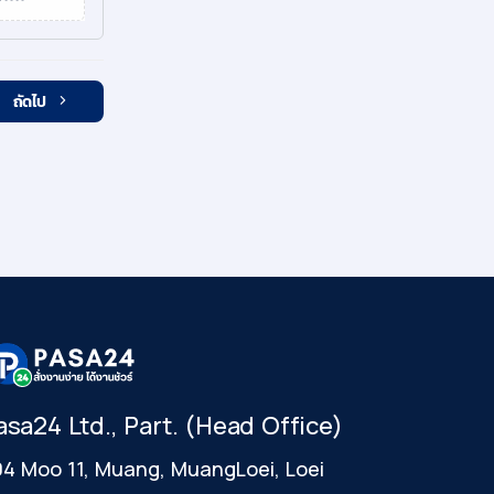
ถัดไป
asa24 Ltd., Part. (Head Office)
4 Moo 11, Muang, MuangLoei, Loei