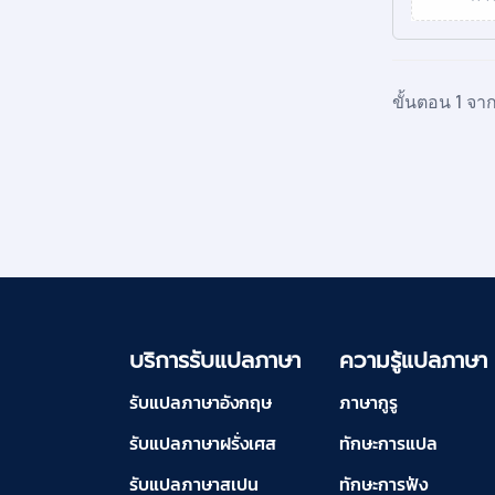
ขั้นตอน 1 จา
บริการรับแปลภาษา
ความรู้แปลภาษา
รับแปลภาษาอังกฤษ
ภาษากูรู
รับแปลภาษาฝรั่งเศส
ทักษะการแปล
รับแปลภาษาสเปน
ทักษะการฟัง