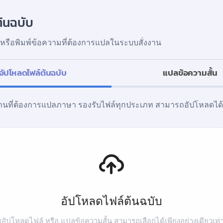
้นฉบับ
หรือพิมพ์ข้อความที่ต้องการแปลในระบบสั่งงาน
อัปโหลดไฟล์ต้นฉบับ
แปลข้อความสั้น
งานที่ต้องการแปลภาษา รองรับไฟล์ทุกประเภท สามารถอัปโหลดได
อัปโหลดไฟล์ต้นฉบับ
อัปโหลดไฟล์ หรือ แปลข้อความสั้น สามารถเลือกได้เพียงอย่างเดียวเท่า