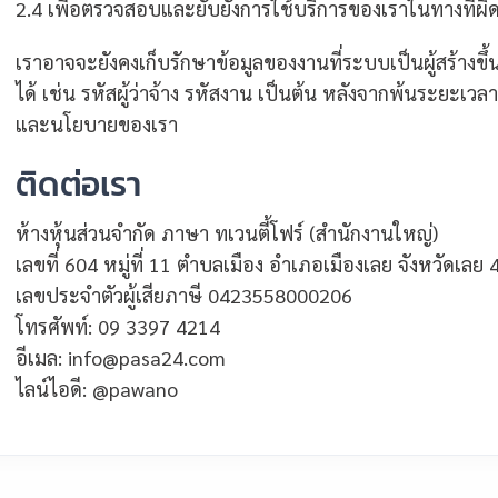
2.4 เพื่อตรวจสอบและยับยั้งการใช้บริการของเราในทางที่ผิ
เราอาจจะยังคงเก็บรักษาข้อมูลของงานที่ระบบเป็นผู้สร้างขึ
ได้ เช่น รหัสผู้ว่าจ้าง รหัสงาน เป็นต้น หลังจากพ้นระยะเ
และนโยบายของเรา
ติดต่อเรา
ห้างหุ้นส่วนจำกัด ภาษา ทเวนตี้โฟร์ (สำนักงานใหญ่)
เลขที่ 604 หมู่ที่ 11 ตำบลเมือง อำเภอเมืองเลย จังหวัดเลย
เลขประจำตัวผู้เสียภาษี 0423558000206
โทรศัพท์: 09 3397 4214
อีเมล: info@pasa24.com
ไลน์ไอดี: @pawano