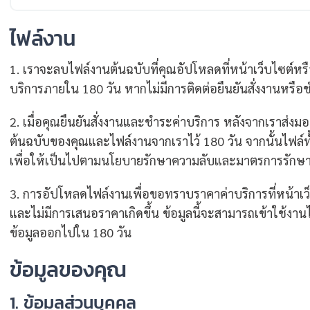
ไฟล์งาน
1. เราจะลบไฟล์งานต้นฉบับที่คุณอัปโหลดที่หน้าเว็บไซต์หร
บริการภายใน 180 วัน หากไม่มีการติดต่อยืนยันสั่งงานหรื
2. เมื่อคุณยืนยันสั่งงานและชำระค่าบริการ หลังจากเราส่ง
ต้นฉบับของคุณและไฟล์งานจากเราไว้ 180 วัน จากนั้นไฟล
เพื่อให้เป็นไปตามนโยบายรักษาความลับและมาตรการรักษ
3. การอัปโหลดไฟล์งานเพื่อขอทราบราคาค่าบริการที่หน้าเว็
และไม่มีการเสนอราคาเกิดขึ้น ข้อมูลนี้จะสามารถเข้าใช้งา
ข้อมูลออกไปใน 180 วัน
ข้อมูลของคุณ
1. ข้อมูลส่วนบุคคล