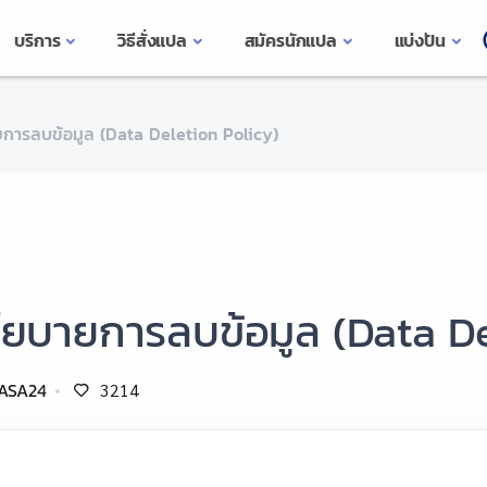
บริการ
วิธีสั่งแปล
สมัครนักแปล
แบ่งปัน
การลบข้อมูล (Data Deletion Policy)
โยบายการลบข้อมูล (Data De
ASA24
3214