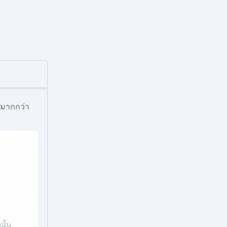
้มากกว่า
นั้น