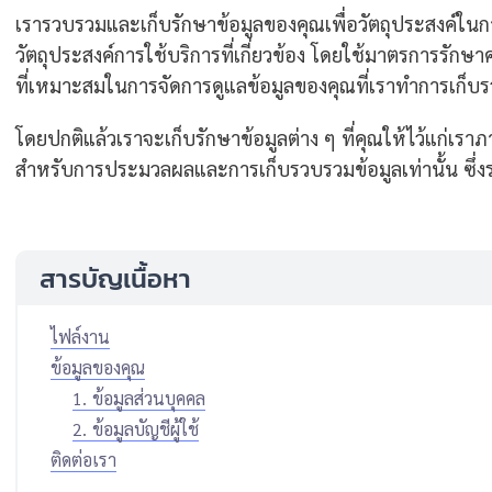
เรารวบรวมและเก็บรักษาข้อมูลของคุณเพื่อวัตถุประสงค์ในกา
วัตถุประสงค์การใช้บริการที่เกี่ยวข้อง โดยใช้มาตรการรั
ที่เหมาะสมในการจัดการดูแลข้อมูลของคุณที่เราทำการเก็บร
โดยปกติแล้วเราจะเก็บรักษาข้อมูลต่าง ๆ ที่คุณให้ไว้แก่เ
สำหรับการประมวลผลและการเก็บรวบรวมข้อมูลเท่านั้น ซึ่งรา
สารบัญเนื้อหา
ไฟล์งาน
ข้อมูลของคุณ
1. ข้อมูลส่วนบุคคล
2. ข้อมูลบัญชีผู้ใช้
ติดต่อเรา