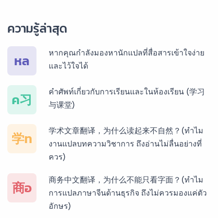
บริการรับแปลภาษาพม่า ราคาเริ่มต้น 150฿
ความรู้ล่าสุด
บริการรับแปลภาษากัมพูชา ราคาเริ่มต้น 150฿
หากคุณกำลังมองหานักแปลที่สื่อสารเข้าใจง่าย
หล
และไว้ใจได้
บริการรับแปลภาษาเวียดนาม ราคาเริ่มต้น 150฿
คำศัพท์เกี่ยวกับการเรียนและในห้องเรียน (学习
ค习
与课堂)
บริการรับแปลภาษาฝรั่งเศส ราคาเริ่มต้น 150฿
学术文章翻译，为什么读起来不自然？(ทำไม
学ท
งานแปลบทความวิชาการ ถึงอ่านไม่ลื่นอย่างที่
ควร)
บริการรับแปลภาษาสเปน ราคาเริ่มต้น 150฿
商务中文翻译，为什么不能只看字面？(ทำไม
商อ
การแปลภาษาจีนด้านธุรกิจ ถึงไม่ควรมองแค่ตัว
อักษร)
บริการรับแปลภาษาเยอรมัน ราคาเริ่มต้น 150฿