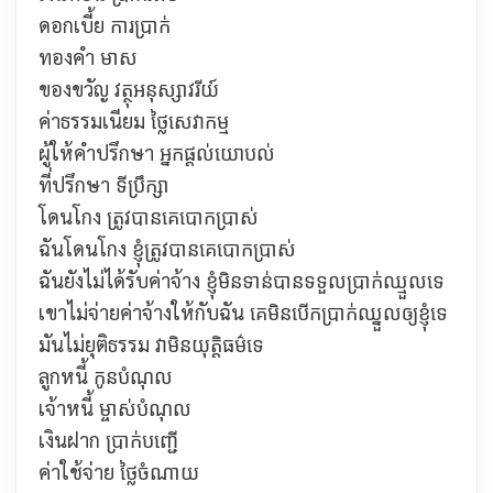
ดอกเบี้ย ការប្រាក់
ทองคำ
មាស
ของขวัญ
វត្ថុអនុស្សាវរីយ៍
ค่าธรรมเนียม
ថ្លៃសេវាកម្ម
ผู้ให้คำปรึกษา
អ្នកផ្ដល់យោបល់
ที่ปรึกษา
ទីប្រឹក្សា
โดนโกง
ត្រូវបានគេបោកប្រាស់
ฉันโดนโกง
ខ្ញុំត្រូវបានគេបោកប្រាស់
ฉันยังไม่ได้รับค่าจ้าง
ខ្ញុំមិនទាន់បានទទួលប្រាក់ឈ្មួលទេ
เขาไม่จ่ายค่าจ้างให้กับฉัน
គេមិនបើកប្រាក់ឈ្នួលឲ្យខ្ញុំទេ
มันไม่ยุติธรรม
វាមិនយុត្តិធម៌ទេ
ลูกหนี้
កូនបំណុល
เจ้าหนี้
ម្ចាស់បំណុល
เงินฝาก
ប្រាក់បញ្ជើ
ค่าใช้จ่าย
ថ្លៃចំណាយ