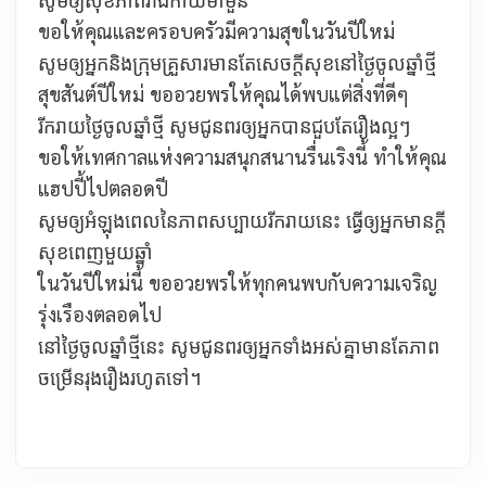
ขอให้คุณและครอบครัวมีความสุขในวันปีใหม่
សូមឲ្យអ្នកនិងក្រុមគ្រួសារមានតែសេចក្ដីសុខនៅថ្ងៃចូលឆ្នាំថ្មី
สุขสันต์ปีใหม่ ขออวยพรให้คุณได้พบแต่สิ่งที่ดีๆ
រីករាយថ្ងៃចូលឆ្នាំថ្មី សូមជូនពរឲ្យអ្នកបានជួបតែរឿងល្អៗ
ขอให้เทศกาลแห่งความสนุกสนานรื่นเริงนี้ ทำให้คุณ
แฮปปี้ไปตลอดปี
សូមឲ្យអំឡុងពេលនៃភាពសប្បាយរីករាយនេះ ធ្វើឲ្យអ្នកមានក្ដី
សុខពេញមួយឆ្នាំ
ในวันปีใหม่นี้ ขออวยพรให้ทุกคนพบกับความเจริญ
รุ่งเรืองตลอดไป
នៅថ្ងៃចូលឆ្នាំថ្មីនេះ សូមជូនពរឲ្យអ្នកទាំងអស់គ្នាមានតែភាព
ចម្រើនរុងរឿងរហូតទៅ។