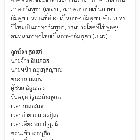
ภาษากัมพูชา (เขมร) , สภาพอากาศเป็นภาษา
กัมพูชา, สถานที่ต่างๆเป็นภาษากัมพูชา, คำอวยพร
ปีใหม่เป็นภาษากัมพูชา
, รวมประโยคที่ใช้พูดคุย
สนทนาภาษาไทยเป็นภาษากัมพูชา (เขมร)
ลูกน้อง
កូនចៅ
นายจ้าง
និយោជក
นายหน้า
ឈ្មួញកណ្ដាល
คนงาน
ពលករ
ผู้ช่วย
ជំនួយការ
วันหยุด
ថ្ងៃឈប់សម្រាក
เวลา
ពេលវេលា
เวลาบ่าย
ពេលរសៀល
เวลาเที่ยง
ពេលថ្ងៃត្រង់
ตอนเช้า
ពេលព្រឹក