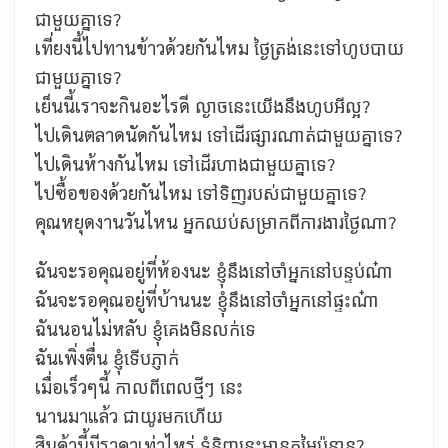
ជាមួយគ្នាទេ?
เที่ยงนี้ไปทานข้าวด้วยกันไหม
ថ្ងៃត្រង់នេះទៅហូបបាយ
ជាមួយគ្នាទេ?
เย็นนี้เราจะกินอะไรดี
ល្ងាចនេះយើងនឹងហូបអីល្អ?
ไปเดินตลาดนัดกันไหม
ទៅដើរផ្សារណាត់ជាមួយគ្នាទេ?
ไปเดินห้างกันไหม
ទៅដើរហាងជាមួយគ្នាទេ?
ไปซื้อของด้วยกันไหม
ទៅទិញរបស់ជាមួយគ្នាទេ?
คุณหยุดงานวันไหน
អ្នកឈប់សម្រាកពីការងារថ្ងៃណា?
ฉันจะรอคุณอยู่ที่ห้องนะ
ខ្ញុំនឹងនៅចាំអ្នកនៅបន្ទប់ណ៎ា
ฉันจะรอคุณอยู่ที่บ้านนะ
ខ្ញុំនឹងនៅចាំអ្នកនៅផ្ទះណ៎ា
ฉันนอนไม่หลับ
ខ្ញុំគេងមិនលក់ទេ
ฉันเพิ่งตื่น
ខ្ញុំទើបភ្ញាក់
เมื่อเร็วๆนี้
កាលពីពេលថ្មីៗ នេះ
นานมาแล้ว
ជាយូរមកហើយ
สินค้านี้มีราคาเท่าไหร่ ទំនិញនេះមានតម្លៃប៉ុន្មាន?