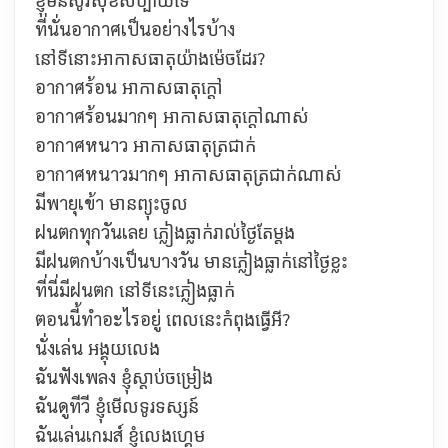
ที่นั่นอากาศเป็นอย่างไรบ้าง
នៅទីនោះអាកាសធាតុយ៉ាងម៉េចដែរ?
อากาศร้อน អាកាសធាតុក្ដៅ
อากาศร้อนมากๆ
អាកាសធាតុក្ដៅណាស់
อากาศหนาว
អាកាសធាតុត្រជាក់
อากาศหนาวมากๆ
អាកាសធាតុត្រជាក់ណាស់
มีพายุเข้า
មានព្យុះចូល
ฝนตกทุกวันเลย
ភ្លៀងធ្លាក់រាល់ថ្ងៃតែម្ដង
มีฝนตกบ้างเป็นบางวัน
មានភ្លៀងធ្លាក់នៅថ្ងៃខ្លះ
ที่นี่มีฝนตก
នៅទីនេះភ្លៀងធ្លាក់
ตอนนี้ทำอะไรอยู่
ពេលនេះកំពុងធ្វើអី?
นั่งเล่น
អង្គុយលេង
ฉันฟังเพลง
ខ្ញុំស្ដាប់ចម្រៀង
ฉันดูทีวี
ខ្ញុំមើលទូរទស្សន៍
ฉันเล่นเกมส์
ខ្ញុំលេងហ្គេម