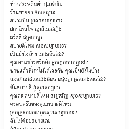
ห้างสรรพสินค้า
ផ្សារទំនើប
ร้านขายยา
ឱសថស្ថាន
สนามบิน
ព្រលានយន្ដហោះ
สถานีรถไฟ
ស្ថានីយរថភ្លើង
สวัสดี ជម្រាបសួរ
สบายดีไหม
សុខសប្បាយទេ?
เป็นยังไงบ้าง
យ៉ាងម៉េចដែរ?
คุณทานข้าวหรือยัง
អ្នកហូបបាយឬនៅ?
นานแล้วที่เราไม่ได้เจอกัน คุณเป็นยังไงบ้าง
យូរហើយដែលយើងមិនបានជួបគ្នា អ្នកយ៉ាងម៉េចដែរ?
ฉันสบายดี ខ្ញុំសុខសប្បាយ
คุณล่ะ สบายดีไหม
ចុះអ្នកវិញ សុខសប្បាយទេ?
ครอบครัวของคุณสบายดีไหม
ក្រុមគ្រួសាររបស់អ្នកសុខសប្បាយទេ?
ฉันไม่ค่อยสบายเลย
ខ្ញុំមិនសូវសុខសប្បាយទេ