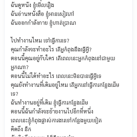
ฉันดูหนัง
ខ្ញុំមើលរឿង
ฉันอ่านหนังสือ
ខ្ញុំអានសៀវភៅ
ฉันออกกำลังกาย ខ្ញុំហាត់ប្រាណ
ไปทำงานไหม ទៅធ្វើការទេ?
คุณกำลังจะทำอะไร
តើអ្នកំពុងនឹងធ្វើអ្វី?
ตอนนี้คุณอยู่กับใคร
តើពេលនេះអ្នកកំពុងនៅជាមួយ
អ្នកណា?
ตอนนี้ไม่ได้ทำอะไร
ពេលនេះមិនបានធ្វើអ្វីទេ
คุณยังทำงานที่เดิมอยู่ไหม
តើអ្នកនៅធ្វើការកន្លែងដើម
ទេ?
ฉันทำงานอยู่ที่เดิม
ខ្ញុំធ្វើការកន្លែងដើម
ตอนนี้ฉันกำลังจะย้ายงานไปอีกที่หนึ่ง
ពេលនេះខ្ញុំកំពុងផ្លាស់ការងារទៅកន្លែងមួយទៀត
คิดถึง
នឹក