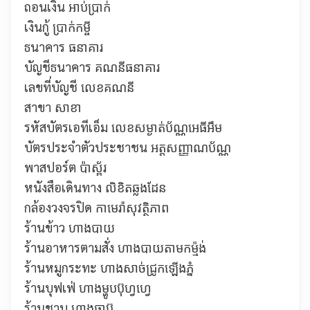
ถอนเงิน
អាប់ប្រាក់
เงินกู้
ប្រាក់កម្ចី
ธนาคาร ធនាគារ
บัญชีธนาคาร
គណនីធនាគារ
เลขที่บัญชี
លេខគណនី
สาขา
សាខា
รหัสบัตรเอทีเอ็ม
លេខសម្ងាត់ប័ណ្ណអេធីអឹម
บัตรประจำตัวประชาชน
អត្តសញ្ញាណប័ណ្ណ
พาสปอร์ต
ប៉ាស្ព័រ
หนังสือเดินทาง
លិខិតឆ្លងដែន
กล้องวงจรปิด កាមេរ៉ាសុវត្ថិភាព
ร้านข้าว
ហាងបាយ
ร้านอาหารตามสั่ง
ហាងបាយតាមកម្ម៉ង់
ร้านหมูกระทะ
ហាងសាច់ជ្រូកឡើងភ្នំ
ร้านบุฟเฟ่
ហាងម្ហូបប៊ុហ្វហ្វេ
ร้านชาบู
ហាងឆាប៊ូ