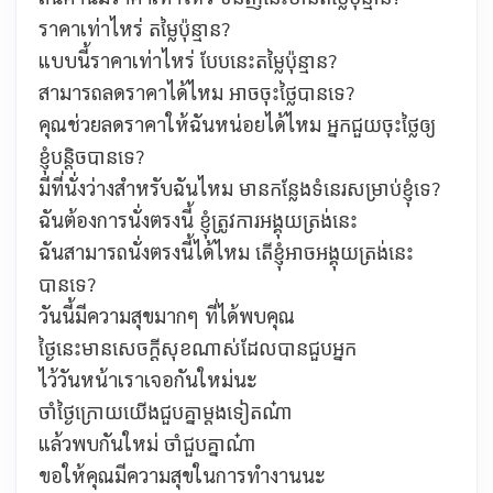
ราคาเท่าไหร่
តម្លៃប៉ុន្មាន?
แบบนี้ราคาเท่าไหร่
បែបនេះតម្លៃប៉ុន្មាន?
สามารถลดราคาได้ไหม
អាចចុះថ្លៃបានទេ?
คุณช่วยลดราคาให้ฉันหน่อยได้ไหม
អ្នកជួយចុះថ្លៃឲ្យ
ខ្ញុំបន្ដិចបានទេ?
มีที่นั่งว่างสำหรับฉันไหม មានកន្លែងទំនេរសម្រាប់ខ្ញុំទេ?
ฉันต้องการนั่งตรงนี้
ខ្ញុំត្រូវការអង្គុយត្រង់នេះ
ฉันสามารถนั่งตรงนี้ได้ไหม
តើខ្ញុំអាចអង្គុយត្រង់នេះ
បានទេ?
วันนี้มีความสุขมากๆ ที่ได้พบคุณ
ថ្ងៃនេះមានសេចក្ដីសុខណាស់ដែលបានជួបអ្នក
ไว้วันหน้าเราเจอกันใหม่นะ
ចាំថ្ងៃក្រោយយើងជួបគ្នាម្ដងទៀតណ៎ា
แล้วพบกันใหม่
ចាំជួបគ្នាណ៎ា
ขอให้คุณมีความสุขในการทำงานนะ