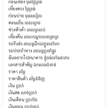
ก่อนเที่ยง
មុនថ្ងៃត្រង់
เที่ยงตรง
ថ្ងៃត្រង់
ก่อนบ่าย
មុនរសៀល
ตอนเย็น
ពេលល្ងាច
ช่วงหัวค่ำ
ពេលព្រលប់
เที่ยงคืน
ពេលកណ្ដាលអាធ្រាត្រ
รถรับส่ง
រថយន្ដដឹកជញ្ជូនទៅមក
รถประจำทาง
រថយន្ដប្រចាំផ្លូវ
ฉันอยากไปธนาคาร
ខ្ញុំចង់ទៅធនាគារ
เอกสารสำคัญ
ឯកសារសំខាន់
ราคา តម្លៃ
ราคาสินค้า
តម្លៃទំនិញ
เงิน
ប្រាក់
เงินสด
សាច់ប្រាក់
เงินเดือน
ប្រាក់ខែ
เงินทอน ប្រាក់អាប់