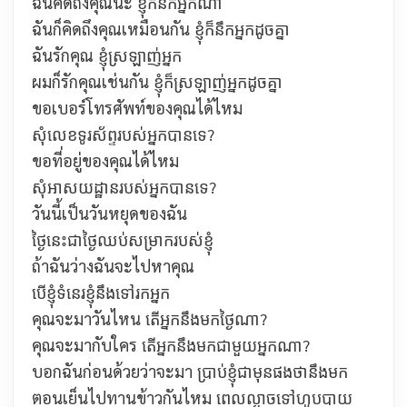
ฉันคิดถึงคุณนะ
ខ្ញុំក៏នឹកអ្នកណ៎ា
ฉันก็คิดถึงคุณเหมือนกัน
ខ្ញុំក៏នឹកអ្នកដូចគ្នា
ฉันรักคุณ
ខ្ញុំស្រឡាញ់អ្នក
ผมก็รักคุณเช่นกัน
ខ្ញុំក៏ស្រឡាញ់អ្នកដូចគ្នា
ขอเบอร์โทรศัพท์ของคุณได้ไหม
សុំលេខទូរស័ព្ទរបស់អ្នកបានទេ?
ขอที่อยู่ของคุณได้ไหม
សុំអាសយដ្ឋានរបស់អ្នកបានទេ?
วันนี้เป็นวันหยุดของฉัน
ថ្ងៃនេះជាថ្ងៃឈប់សម្រាករបស់ខ្ញុំ
ถ้าฉันว่างฉันจะไปหาคุณ
បើខ្ញុំទំនេរខ្ញុំនឹងទៅរកអ្នក
คุณจะมาวันไหน
តើអ្នកនឹងមកថ្ងៃណា?
คุณจะมากับใคร
តើអ្នកនឹងមកជាមួយអ្នកណា?
บอกฉันก่อนด้วยว่าจะมา
ប្រាប់ខ្ញុំជាមុនផងថានឹងមក
ตอนเย็นไปทานข้าวกันไหม ពេលល្ងាចទៅហូបបាយ