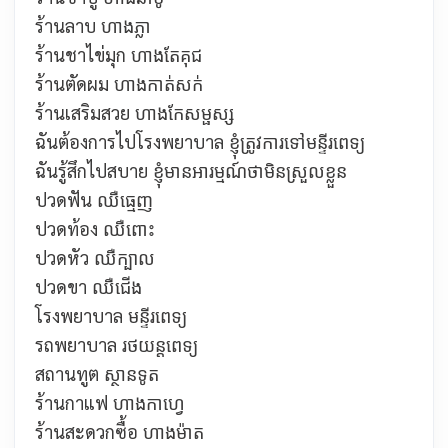
ร้านลาบ
ហាងភ្លា
ร้านชาไข่มุก
ហាងតែគុជ
ร้านตัดผม
ហាងកាត់សក់
ร้านเสริมสวย
ហាងកែសម្ផស្ស
ฉันต้องการไปโรงพยาบาล ខ្ញុំត្រូវការទៅមន្ទីរពេទ្យ
ฉันรู้สึกไปสบาย
ខ្ញុំមានអារម្មណ៍ថាមិនស្រួលខ្លួន
ปวดฟัน
ឈឺធ្មេញ
ปวดท้อง
ឈឺពោះ
ปวดหัว
ឈឺក្បាល
ปวดขา
ឈឺជើង
โรงพยาบาล មន្ទីរពេទ្យ
รถพยาบาล
រថយន្ដពេទ្យ
สถานทูต
ស្ថានទូត
ร้านกาแฟ
ហាងកាហ្វេ
ร้านสะดวกซื้อ
ហាងម៉ាត