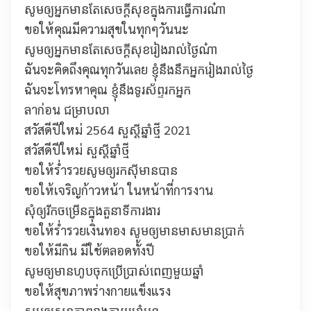
សូមឲ្យអ្នកមានតែសេចក្ដីសុខក្នុងការធ្វើការណ៎ា
ขอให้คุณมีความสุขในทุกๆวันนะ
សូមឲ្យអ្នកមានតែសេចក្ដីសុខរៀងរាល់ថ្ងៃណ៎ា
ฉันจะคิดถึงคุณทุกวันเลย
ខ្ញុំនឹងនឹកអ្នករៀងរាល់ថ្ងៃ
ฉันจะโทรหาคุณ
ខ្ញុំនឹងទូរស័ព្ទរកអ្នក
ลาก่อน
ជម្រាបលា
สวัสดีปีใหม่ 2564 សួស្ដីឆ្នាំថ្មី 2021
สวัสดีปีใหม่
សួស្ដីឆ្នាំថ្មី
ขอให้ร่ำรวย
សូមឲ្យរកស៊ីមានបាន
ขอให้เจริญก้าวหน้า ในหน้าที่การงาน
សុំឲ្យរីកចម្រើនក្នុងតួនាទីការងារ
ขอให้ร่ำรวยเงินทอง
សូមឲ្យមានមាសមានប្រាក់
ขอให้มีกิน มีใช้ตลอดทั้งปี
សូមឲ្យមានហូបចុកប្រើប្រាស់ពេញមួយឆ្នាំ
ขอให้สุขภาพร่างกายแข็งแรง
សូមឲ្យសុខភាពរាងកាយមាំមួន