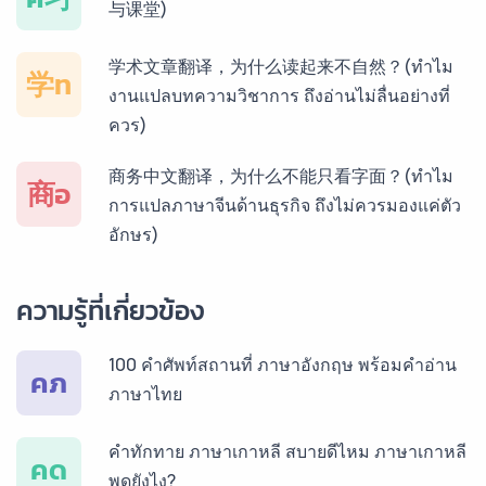
与课堂)
บริการรับแปลภาษาฝรั่งเศส ราคาเริ่มต้น 150฿
学术文章翻译，为什么读起来不自然？(ทำไม
学ท
งานแปลบทความวิชาการ ถึงอ่านไม่ลื่นอย่างที่
ควร)
บริการรับแปลภาษาสเปน ราคาเริ่มต้น 150฿
商务中文翻译，为什么不能只看字面？(ทำไม
商อ
การแปลภาษาจีนด้านธุรกิจ ถึงไม่ควรมองแค่ตัว
อักษร)
บริการรับแปลภาษาเยอรมัน ราคาเริ่มต้น 150฿
ความรู้ที่เกี่ยวข้อง
บริการรับแปลภาษารัสเซีย ราคาเริ่มต้น 150฿
100 คำศัพท์สถานที่ ภาษาอังกฤษ พร้อมคำอ่าน
คภ
ภาษาไทย
บริการรับแปลภาษาทั่วไทย ราคาเริ่มต้น 150฿
คำทักทาย ภาษาเกาหลี สบายดีไหม ภาษาเกาหลี
คด
พูดยังไง?