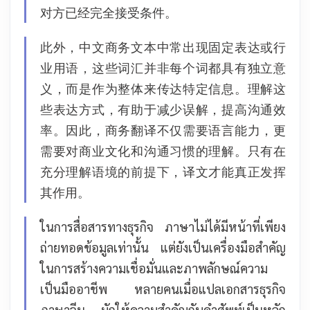
对方已经完全接受条件。
此外，中文商务文本中常出现固定表达或行
业用语，这些词汇并非每个词都具有独立意
义，而是作为整体来传达特定信息。理解这
些表达方式，有助于减少误解，提高沟通效
率。
因此，商务翻译不仅需要语言能力，更
需要对商业文化和沟通习惯的理解。只有在
充分理解语境的前提下，译文才能真正发挥
其作用。
ในการสื่อสารทางธุรกิจ ภาษาไม่ได้มีหน้าที่เพียง
ถ่ายทอดข้อมูลเท่านั้น แต่ยังเป็นเครื่องมือสำคัญ
ในการสร้างความเชื่อมั่นและภาพลักษณ์ความ
เป็นมืออาชีพ หลายคนเมื่อแปลเอกสารธุรกิจ
ภาษาจีน มักให้ความสำคัญกับคำศัพท์เป็นหลัก