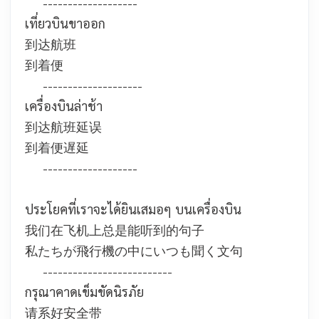
-------------------
เที่ยวบินขาออก
到达航班
到着便
--------------------
เครื่องบินล่าช้า
到达航班延误
到着便遅延
-------------------
ประโยคที่เราจะได้ยินเสมอๆ บนเครื่องบิน
我们在飞机上总是能听到的句子
私たちが飛行機の中にいつも聞く文句
--------------------------
กรุณาคาดเข็มขัดนิรภัย
请系好安全带