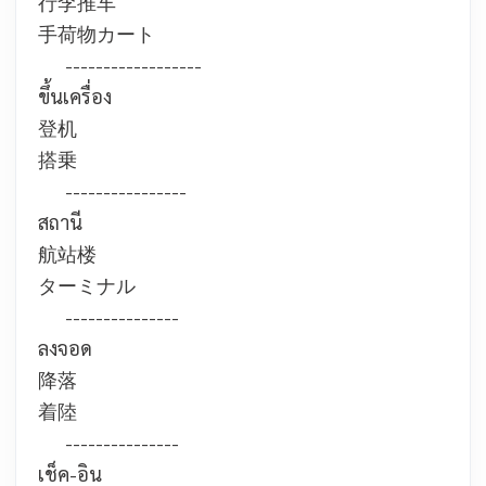
行李推车
手荷物カート
------------------
ขึ้นเครื่อง
登机
搭乗
----------------
สถานี
航站楼
ターミナル
---------------
ลงจอด
降落
着陸
---------------
เช็ค-อิน