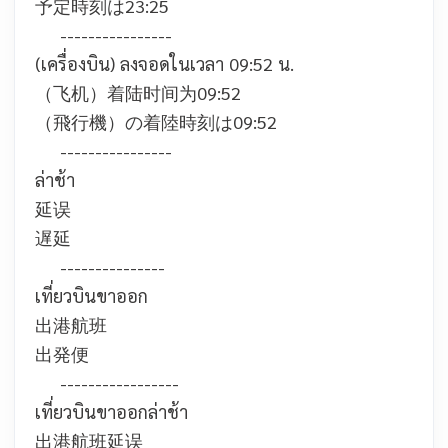
予定時刻は23:25
----------------
(เครื่องบิน) ลงจอดในเวลา 09:52 น.
（飞机）着陆时间为09:52
（飛行機）の着陸時刻は09:52
----------------
ล่าช้า
延误
遅延
---------------
เที่ยวบินขาออก
出港航班
出発便
-----------------
เที่ยวบินขาออกล่าช้า
出港航班延误