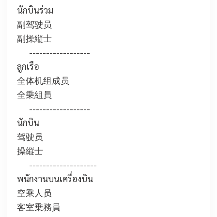
นักบินร่วม
副驾驶员
副操縦士
------------------
ลูกเรือ
全体机组成员
全乗組員
------------------
นักบิน
驾驶员
操縦士
--------------------
พนักงานบนเครื่องบิน
空乘人员
客室乗務員