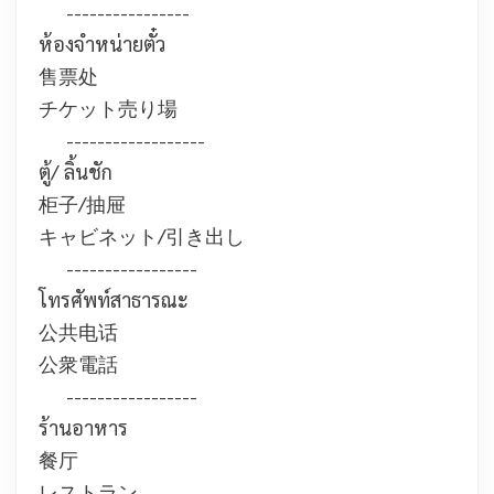
----------------
ห้องจำหน่ายตั๋ว
售票处
チケット売り場
------------------
ตู้/ ลิ้นชัก
柜子/抽屉
キャビネット/引き出し
-----------------
โทรศัพท์สาธารณะ
公共电话
公衆電話
-----------------
ร้านอาหาร
餐厅
レストラン