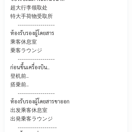
超大行李领取处
特大手荷物受取所
------------------
ห้องรับรองผู้โดยสาร
乘客休息室
乗客ラウンジ
------------------
ก่อนขึ้นเครื่องบิน..
登机前..
搭乗前..
------------------
ห้องรับรองผู้โดยสารขาออก
出发乘客休息室
出発乗客ラウンジ
-------------------