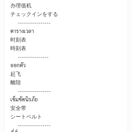
办理值机
チェックインをする
----------------
ตารางเวลา
时刻表
時刻表
---------------
ออกตัว
起飞
離陸
----------------
เข็มขัดนิรภัย
安全带
シートベルト
----------------