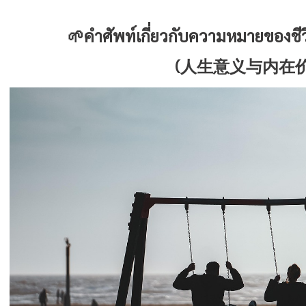
🌱คำศัพท์เกี่ยวกับความหมายของช
(人生意义与内在价