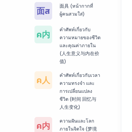
面具 (หน้ากากที่
面ส
บริการรับแปลภาษา
ผู้คนสวมใส่)
พม่า ราคาเริ่มต้น
150฿
คำศัพท์เกี่ยวกับ
ค内
ความหมายของชีวิต
บริการรับแปลภาษา
และคุณค่าภายใน
กัมพูชา ราคาเริ่มต้น
(人生意义与内在价
150฿
值)
บริการรับแปลภาษา
คำศัพท์เกี่ยวกับเวลา
ค人
เวียดนาม ราคาเริ่ม
ความทรงจำ และ
ต้น 150฿
การเปลี่ยนแปลง
ชีวิต (时间 回忆与
บริการรับแปลภาษา
人生变化)
ฝรั่งเศส ราคาเริ่มต้น
150฿
ความฝันและโลก
ค内
ภายในจิตใจ (梦境
บริการรับแปลภาษา