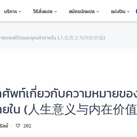
บริการ
วิธีสั่งแปล
สมัครนักแปล
แบ่งปัน
ามหมายของชีวิตและคุณค่าภายใน (人生意义与内在价值)
ศัพท์เกี่ยวกับความหมายของ
ายใน (人生意义与内在价值
รัลย์
282