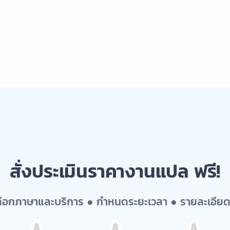
สั่งประเมินราคางานแปล ฟรี!
เลือกภาษาและบริการ ● กำหนดระยะเวลา ● รายละเอียด