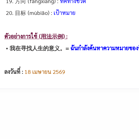
19. 方向 (fāngxiàng) :
ทิศทางชีวิต
20. 目标 (mùbiāo) :
เป้าหมาย
ตัวอย่างการใช้ (用法示例) :
•
我在寻找人生的意义。
=
ฉันกำลังค้นหาความหมายของช
ลงวันที่ :
18 เมษายน 2569