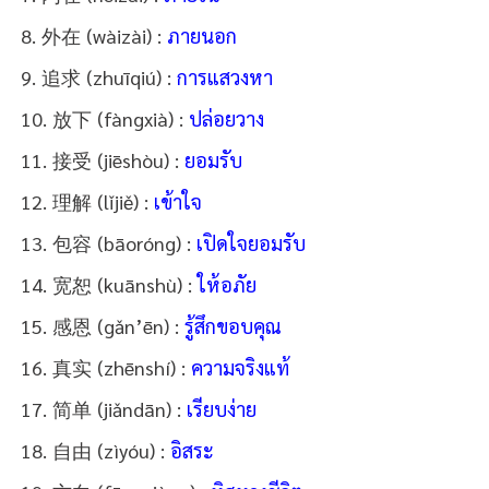
8. 外在 (wàizài) :
ภายนอก
9. 追求 (zhuīqiú) :
การแสวงหา
10. 放下 (fàngxià) :
ปล่อยวาง
11. 接受 (jiēshòu) :
ยอมรับ
12. 理解 (lǐjiě) :
เข้าใจ
13. 包容 (bāoróng) :
เปิดใจยอมรับ
14. 宽恕 (kuānshù) :
ให้อภัย
15. 感恩 (gǎn’ēn) :
รู้สึกขอบคุณ
16. 真实 (zhēnshí) :
ความจริงแท้
17. 简单 (jiǎndān) :
เรียบง่าย
18. 自由 (zìyóu) :
อิสระ