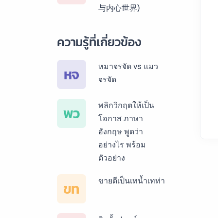
与内心世界)
สเปน ราคาเริ่มต้น
150฿
ความรู้ที่เกี่ยวข้อง
บริการรับแปลภาษา
เยอรมัน ราคาเริ่ม
หมาจรจัด vs แมว
หจ
ต้น 150฿
จรจัด
บริการรับแปลภาษา
พลิกวิกฤตให้เป็น
พว
รัสเซีย ราคาเริ่มต้น
โอกาส ภาษา
150฿
อังกฤษ พูดว่า
อย่างไร พร้อม
บริการรับแปลภาษา
ตัวอย่าง
ทั่วไทย ราคาเริ่มต้น
150฿
ขายดีเป็นเทน้ำเทท่า
ขท