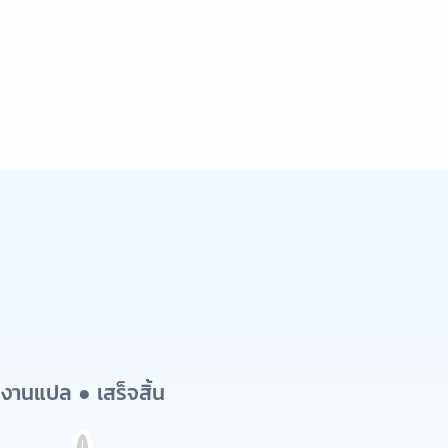
งานแปล ● เสร็จสิ้น