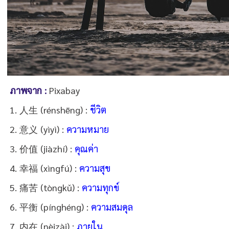
ภาพจาก :
Pixabay
1. 人生 (rénshēng) :
ชีวิต
2. 意义 (yìyì) :
ความหมาย
3. 价值 (jiàzhí) :
คุณค่า
4. 幸福 (xìngfú) :
ความสุข
5. 痛苦 (tòngkǔ) :
ความทุกข์
6. 平衡 (pínghéng) :
ความสมดุล
7. 内在 (nèizài) :
ภายใน