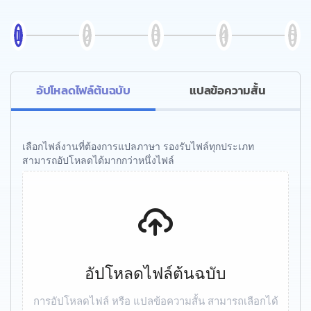
อัปโหลดไฟล์ต้นฉบับ
แปลข้อความสั้น
เลือกไฟล์งานที่ต้องการแปลภาษา รองรับไฟล์ทุกประเภท
สามารถอัปโหลดได้มากกว่าหนึ่งไฟล์
อัปโหลดไฟล์ต้นฉบับ
การอัปโหลดไฟล์ หรือ แปลข้อความสั้น สามารถเลือกได้