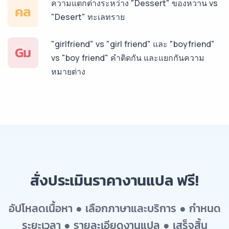
ความแตกต่างระหว่าง "Dessert" ของหวาน vs
คล
"Desert" ทะเลทราย
"girlfriend" vs "girl friend" และ "boyfriend"
Gม
vs "boy friend" คำติดกัน และแยกกันความ
หมายต่าง
สั่งประเมินราคางานแปล ฟรี!
อัปโหลดเนื้อหา ● เลือกภาษาและบริการ ● กำหนด
ระยะเวลา ● รายละเอียดงานแปล ● เสร็จสิ้น