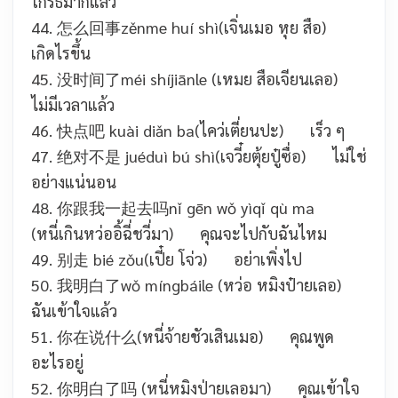
โกรธมากแล้ว
44.
怎么回事
zěnme huí shì
(เจิ่นเมอ หุย สือ)
เกิดไรขึ้น
45.
没时间了
méi shíjiānle
(เหมย สือเจียนเลอ)
ไม่มีเวลาแล้ว
46.
快点吧
kuài diǎn ba
(ไคว่เตี่ยนปะ)
เร็ว ๆ
47.
绝对不是
juéduì bú shì
(เจวี๋ยตุ้ยปู๋ซื่อ)
ไม่ใช่
อย่างแน่นอน
48.
你跟我一起去吗
nǐ gēn wǒ yìqǐ qù ma
(หนี่เกินหว่ออิ้ฉี่ชวี่มา)
คุณจะไปกับฉันไหม
49.
别走
bié zǒu
(เปี๋ย โจ่ว)
อย่าเพิ่งไป
50.
我明白了
wǒ míngbáile
(หว่อ หมิงป๋ายเลอ)
ฉันเข้าใจแล้ว
51.
你在说什么
(หนี่จ้ายชัวเสินเมอ)
คุณพูด
อะไรอยู่
52.
你明白了吗
(หนี่หมิงป่ายเลอมา)
คุณเข้าใจ