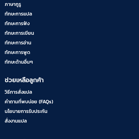
ภาษากูรู
ทักษะการแปล
ทักษะการฟัง
ทักษะการเขียน
ทักษะการอ่าน
ทักษะการพูด
ทักษะด้านอื่นๆ
ช่วยเหลือลูกค้า
วิธีการสั่งแปล
คำถามที่พบบ่อย (FAQs)
นโยบายการรับประกัน
สั่งงานแปล