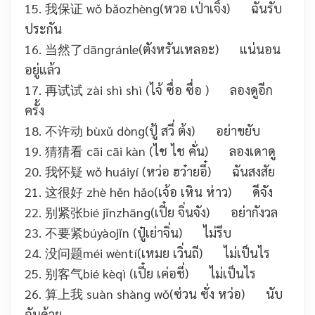
15.
我保证
wǒ bǎozhèng
(หวอ เป่าเจิ้ง)
ฉันรับ
ประกัน
16.
当然了
dāngránle
(ตังหรันเหลอะ)
แน่นอน
อยู่แล้ว
17.
再试试
zài shì shì
(ไจ้ ซื่อ ซื่อ )
ลองดูอีก
ครั้ง
18.
不许动
bùxǔ dòng
(ปู้ สวี่ ต้ง)
อย่าขยับ
19.
猜猜看
cāi cāi kàn
(ไช ไช คั่น)
ลองเดาดู
20.
我怀疑
wǒ huáiyí
(หว่อ ฮว๋ายอี๋)
ฉันสงสัย
21.
这很好
zhè hěn hǎo
(เจ้อ เหิน ห่าว)
ดีจัง
22
.
别紧张
bié jǐnzhāng
(เปี๋ย จิ่นจัง)
อย่ากังวล
23.
不要紧
búyàojǐn
(ปู๋เย่าจิ่น)
ไม่รีบ
24.
没问题
méi wèntí
(เหมย เวิ่นถี)
ไม่เป็นไร
25.
别客气
bié kèqì
(เปี๋ย เค่อชี่)
ไม่เป็นไร
26.
算上我
suàn shàng wǒ
(ซ่วน ซั่ง หว่อ)
นับ
ฉันด้วย