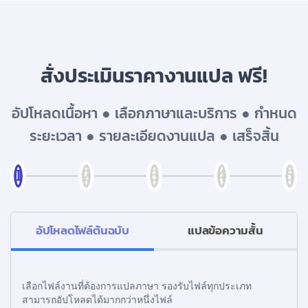
บริการรับแปลภาษาทั่วไทย ราคาเริ่มต้น 150฿
สั่งประเมินราคางานแปล ฟรี!
อัปโหลดเนื้อหา ● เลือกภาษาและบริการ ● กำหนด
ระยะเวลา ● รายละเอียดงานแปล ● เสร็จสิ้น
อัปโหลดไฟล์ต้นฉบับ
แปลข้อความสั้น
เลือกไฟล์งานที่ต้องการแปลภาษา รองรับไฟล์ทุกประเภท
สามารถอัปโหลดได้มากกว่าหนึ่งไฟล์