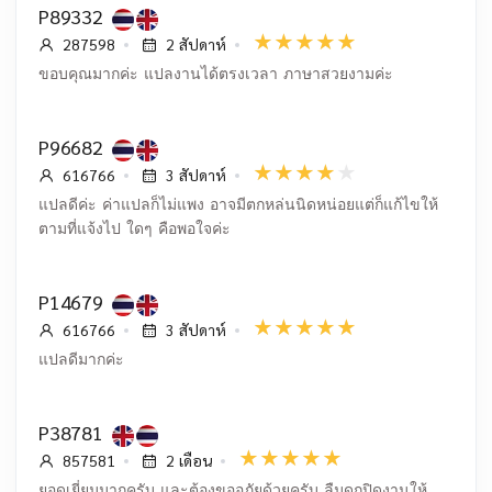
P89332
287598
2 สัปดาห์
ขอบคุณมากค่ะ แปลงานได้ตรงเวลา ภาษาสวยงามค่ะ
P96682
616766
3 สัปดาห์
แปลดีค่ะ ค่าแปลก็ไม่แพง อาจมีตกหล่นนิดหน่อยแต่ก็แก้ไขให้
ตามที่แจ้งไป ใดๆ คือพอใจค่ะ
P14679
616766
3 สัปดาห์
แปลดีมากค่ะ
P38781
857581
2 เดือน
ยอดเยี่ยมมากครับ และต้องขออภัยด้วยครับ ลืมดกปิดงานให้