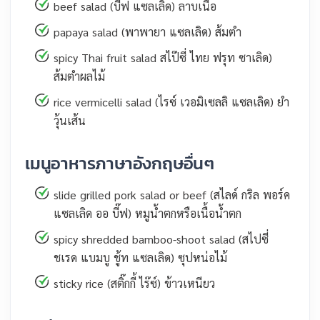
beef salad (บี๊ฟ แซลเลิด) ลาบเนื้อ
papaya salad (พาพายา แซลเลิด) ส้มตำ
spicy Thai fruit salad สไป๊ซี่ ไทย ฟรุท ซาเลิด)
ส้มตำผลไม้
rice vermicelli salad (ไรซ์ เวอมิเซลลิ แซลเลิด) ยำ
วุ้นเส้น
เมนูอาหารภาษาอังกฤษอื่นๆ
slide grilled pork salad or beef (สไลด์ กริล พอร์ค
แซลเลิด ออ บี๊ฟ) หมูน้ำตกหรือเนื้อน้ำตก
spicy shredded bamboo-shoot salad (สไปซี่
ชเรด แบมบู ชู้ท แซลเลิด) ซุปหน่อไม้
sticky rice (สติ๊กกี้ ไร๊ซ์) ข้าวเหนียว