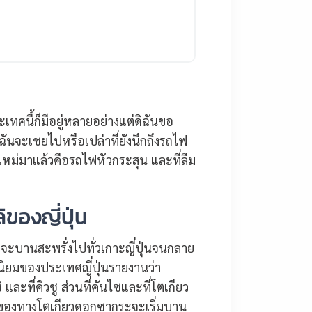
ระเทศนี้ก็มีอยู่หลายอย่างแต่ดิฉันขอ
ฉันจะเชยไปหรือเปล่าที่ยังนึกถึงรถไฟ
ุ่นใหม่มาแล้วคือรถไฟหัวกระสุน และที่ลืม
ของญี่ปุ่น
ะบานสะพรั่งไปทั่วเกาะญี่ปุ่นจนกลาย
ุนิยมของประเทศญี่ปุ่นรายงานว่า
ะที่คิวชู ส่วนที่คันไซและที่โตเกียว
องทางโตเกียวดอกซากุระจะเริ่มบาน