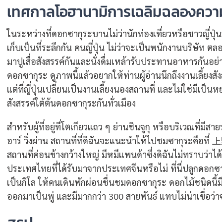
เทศกาลโอฮานามิการเฉลิมฉลองคว
ในระหว่างที่ดอกซากุระบานไม่ว่านักท่องเที่ยวหรือชาวญี่ป
เก็บเป็นที่ระลึกกัน คนญี่ปุ่น ไม่ว่าจะเป็นพนักงานบริษัท 
มาปูเสื่อสังสรรค์กันและนั่งดื่มเหล้ารับประทานอาหารกันอย่
ดอกซากุระ ดูภาพนี้แล้วอยากให้ท่านผู้อ่านนึกถึงงานเลี้ย
แต่ที่ญี่ปุ่นเปลี่ยนเป็นงานเลี้ยงนองสถานที่ และไม่ใช่มีเป็น
สังสรรค์ใต้ต้นดอกซากุระกันทั่วเมือง
สำหรับผู้ที่อยู่ที่โตเกียวแถว ๆ ย่านชินจูกุ หรือบริเวณที่
อาร์ วิ่งผ่าน สถานที่ที่ดิฉันจะแนะนำให้ไปชมซากุระคือที่
สถานที่ค่อนข้างกว้างใหญ่ มีหมีแพนด้าซึ่งดิฉันไม่ทราบว่าไ
ประเทศไทยที่ได้รับมาจากประเทศจีนหรือไม่ ที่นี่ปลูกด
เป็นกิโล ให้คนเดินพักผ่อนชื่นชมดอกซากุระ ดอกไม้ชนิดนี้ม
ออกมาเป็นพู่ และมีมากกว่า 300 สายพันธ์ แทบไม่น่าเขื่อว่