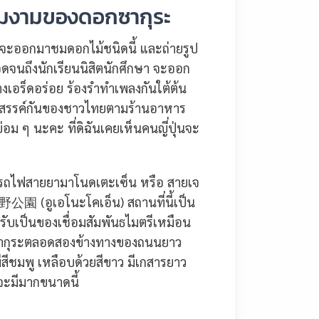
ามงามของดอกซากุระ
ุ่นจะออกมาชมดอกไม้ชนิดนี้ และถ่ายรูป
ตลอดจนถึงนักเรียนนิสิตนักศึกษา จะออก
างเอร็ดอร่อย ร้องรำทำเพลงกันใต้ต้น
งสังสรรค์กันของชาวไทยตามร้านอาหาร
หย่อม ๆ นะคะ ที่ดิฉันเคยเห็นคนญี่ปุ่นจะ
มีสายรถไฟสายยามาโนดเตะเซ็น หรือ สายเจ
 上野公園 (อูเอโนะโคเอ็น) สถานที่นี้เป็น
ด้รับเป็นของเชื่อมสัมพันธไมตรีเหมือน
อกซากุระตลอดสองข้างทางของถนนยาว
ีสีชมพู เหลือบด้วยสีขาว มีเกสารยาว
าจะมีมากขนาดนี้