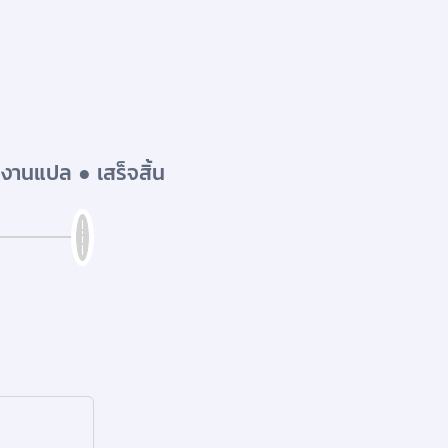
งานแปล ● เสร็จสิ้น