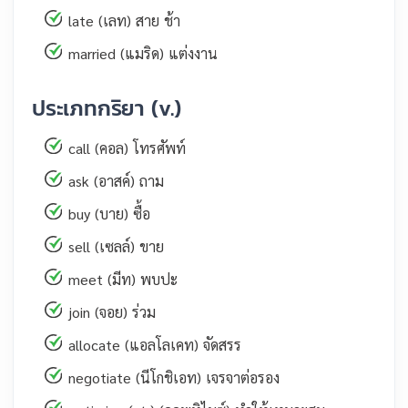
late (เลท) สาย ช้า
married (แมริด) แต่งงาน
ประเภทกริยา (v.)
call (คอล) โทรศัพท์
ask (อาสค์) ถาม
buy (บาย) ซื้อ
sell (เซลล์) ขาย
meet (มีท) พบปะ
join (จอย) ร่วม
allocate (แอลโลเคท) จัดสรร
negotiate (นีโกชิเอท) เจรจาต่อรอง