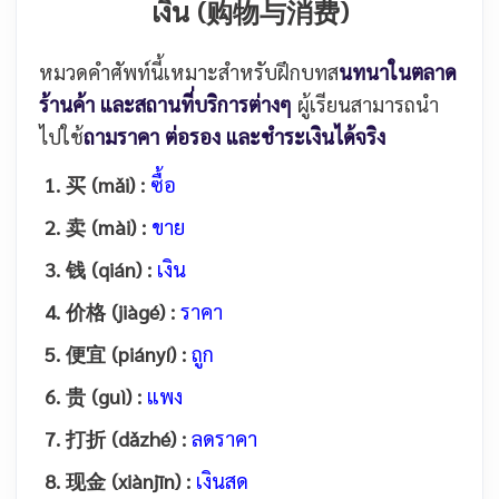
เงิน
(购物与消费)
หมวดคำศัพท์นี้เหมาะสำหรับฝึกบทส
นทนาในตลาด
ร้านค้า และสถานที่บริการต่างๆ
ผู้เรียนสามารถนำ
ไปใช้
ถามราคา ต่อรอง และชำระเงินได้จริง
1. 买 (mǎi) :
ซื้อ
2. 卖 (mài) :
ขาย
3. 钱 (qián) :
เงิน
4. 价格 (jiàgé) :
ราคา
5. 便宜 (piányí) :
ถูก
6. 贵 (guì) :
แพง
7. 打折 (dǎzhé) :
ลดราคา
8. 现金 (xiànjīn) :
เงินสด