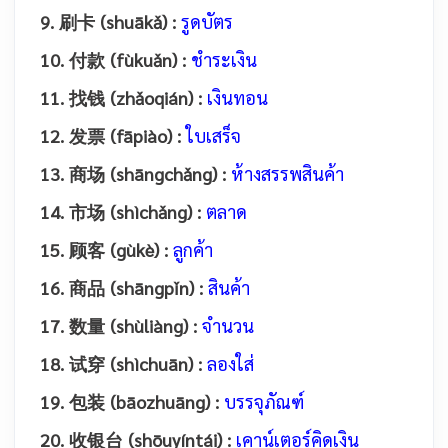
9. 刷卡 (shuākǎ) :
รูดบัตร
10. 付款 (fùkuǎn) :
ชำระเงิน
11. 找钱 (zhǎoqián) :
เงินทอน
12. 发票 (fāpiào) :
ใบเสร็จ
13. 商场 (shāngchǎng) :
ห้างสรรพสินค้า
14. 市场 (shìchǎng) :
ตลาด
15. 顾客 (gùkè) :
ลูกค้า
16. 商品 (shāngpǐn) :
สินค้า
17. 数量 (shùliàng) :
จำนวน
18. 试穿 (shìchuān) :
ลองใส่
19. 包装 (bāozhuāng) :
บรรจุภัณฑ์
20. 收银台 (shōuyíntái) :
เคาน์เตอร์คิดเงิน