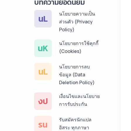
บทความยอดนิยม
ลาว ราคาเริ่มต้น
150฿
นโยบายความเป็น
นL
ส่วนตัว (Privacy
บริการรับแปลภาษา
Policy)
พม่า ราคาเริ่มต้น
150฿
นโยบายการใช้คุกกี้
นK
(Cookies)
บริการรับแปลภาษา
กัมพูชา ราคาเริ่มต้น
นโยบายการลบ
150฿
นL
ข้อมูล (Data
บริการรับแปลภาษา
Deletion Policy)
เวียดนาม ราคาเริ่ม
เงื่อนไขและนโยบาย
ต้น 150฿
งป
การรับประกัน
บริการรับแปลภาษา
ฝรั่งเศส ราคาเริ่มต้น
รับสมัครนักแปล
รน
150฿
อิสระ ทุกภาษา