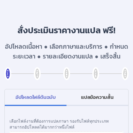
บริการรับแปลภาษาทั่วไทย ราคาเริ่มต้น 150฿
สั่งประเมินราคางานแปล ฟรี!
อัปโหลดเนื้อหา ● เลือกภาษาและบริการ ● กำหนด
ระยะเวลา ● รายละเอียดงานแปล ● เสร็จสิ้น
อัปโหลดไฟล์ต้นฉบับ
แปลข้อความสั้น
เลือกไฟล์งานที่ต้องการแปลภาษา รองรับไฟล์ทุกประเภท
สามารถอัปโหลดได้มากกว่าหนึ่งไฟล์