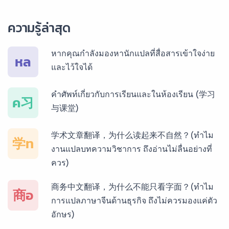
บริการรับแปลภาษาพม่า ราคาเริ่มต้น 150฿
ความรู้ล่าสุด
บริการรับแปลภาษากัมพูชา ราคาเริ่มต้น 150฿
หากคุณกำลังมองหานักแปลที่สื่อสารเข้าใจง่าย
หล
และไว้ใจได้
บริการรับแปลภาษาเวียดนาม ราคาเริ่มต้น 150฿
คำศัพท์เกี่ยวกับการเรียนและในห้องเรียน (学习
ค习
与课堂)
บริการรับแปลภาษาฝรั่งเศส ราคาเริ่มต้น 150฿
学术文章翻译，为什么读起来不自然？(ทำไม
学ท
งานแปลบทความวิชาการ ถึงอ่านไม่ลื่นอย่างที่
ควร)
บริการรับแปลภาษาสเปน ราคาเริ่มต้น 150฿
商务中文翻译，为什么不能只看字面？(ทำไม
商อ
การแปลภาษาจีนด้านธุรกิจ ถึงไม่ควรมองแค่ตัว
อักษร)
บริการรับแปลภาษาเยอรมัน ราคาเริ่มต้น 150฿