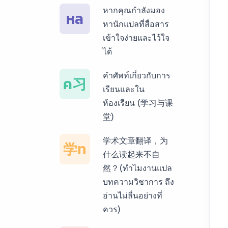
หากคุณกำลังมอง
หล
บริการรับแปลภาษา
หานักแปลที่สื่อสาร
พม่า ราคาเริ่มต้น
เข้าใจง่ายและไว้ใจ
150฿
ได้
บริการรับแปลภาษา
คำศัพท์เกี่ยวกับการ
ค习
กัมพูชา ราคาเริ่มต้น
เรียนและใน
150฿
ห้องเรียน (学习与课
堂)
บริการรับแปลภาษา
เวียดนาม ราคาเริ่ม
学术文章翻译，为
学ท
ต้น 150฿
什么读起来不自
然？(ทำไมงานแปล
บริการรับแปลภาษา
บทความวิชาการ ถึง
ฝรั่งเศส ราคาเริ่มต้น
อ่านไม่ลื่นอย่างที่
150฿
ควร)
บริการรับแปลภาษา