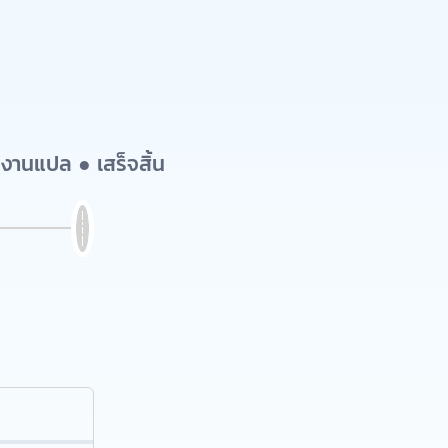
งานแปล ● เสร็จสิ้น