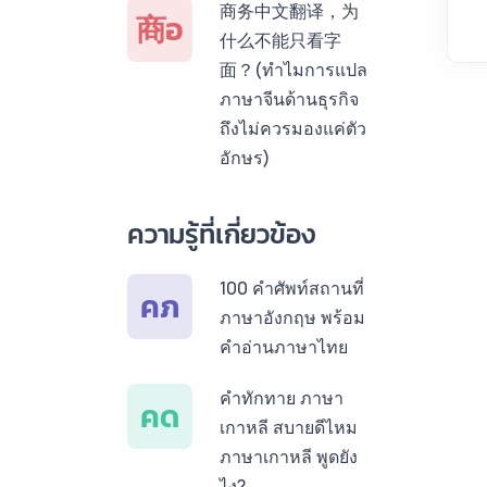
商务中文翻译，为
商อ
สเปน ราคาเริ่มต้น
什么不能只看字
150฿
面？(ทำไมการแปล
ภาษาจีนด้านธุรกิจ
บริการรับแปลภาษา
ถึงไม่ควรมองแค่ตัว
เยอรมัน ราคาเริ่ม
อักษร)
ต้น 150฿
บริการรับแปลภาษา
ความรู้ที่เกี่ยวข้อง
รัสเซีย ราคาเริ่มต้น
150฿
100 คำศัพท์สถานที่
คภ
ภาษาอังกฤษ พร้อม
บริการรับแปลภาษา
คำอ่านภาษาไทย
ทั่วไทย ราคาเริ่มต้น
150฿
คำทักทาย ภาษา
คด
เกาหลี สบายดีไหม
ภาษาเกาหลี พูดยัง
ไง?