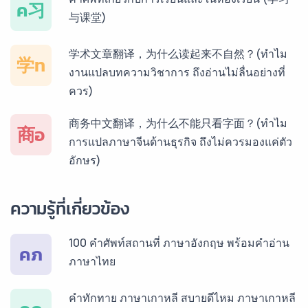
ค习
与课堂)
บริการรับแปลภาษาฝรั่งเศส ราคาเริ่มต้น 150฿
学术文章翻译，为什么读起来不自然？(ทำไม
学ท
งานแปลบทความวิชาการ ถึงอ่านไม่ลื่นอย่างที่
ควร)
บริการรับแปลภาษาสเปน ราคาเริ่มต้น 150฿
商务中文翻译，为什么不能只看字面？(ทำไม
商อ
การแปลภาษาจีนด้านธุรกิจ ถึงไม่ควรมองแค่ตัว
อักษร)
บริการรับแปลภาษาเยอรมัน ราคาเริ่มต้น 150฿
ความรู้ที่เกี่ยวข้อง
บริการรับแปลภาษารัสเซีย ราคาเริ่มต้น 150฿
100 คำศัพท์สถานที่ ภาษาอังกฤษ พร้อมคำอ่าน
คภ
ภาษาไทย
บริการรับแปลภาษาทั่วไทย ราคาเริ่มต้น 150฿
คำทักทาย ภาษาเกาหลี สบายดีไหม ภาษาเกาหลี