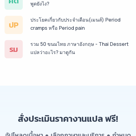
คด
พูดยังไง?
ประโยคเกี่ยวกับประจำเดือน(เมนส์) Period
ปP
cramps หรือ Period pain
รวม 50 ขนมไทย ภาษาอังกฤษ - Thai Dessert
รม
แปลว่าอะไร? มาดูกัน
สั่งประเมินราคางานแปล ฟรี!
อัปโหลดเนื้อหา ● เลือกภาษาและบริการ ● กำหนด