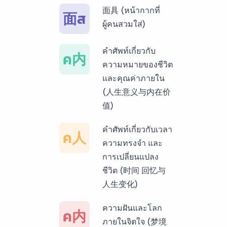
面具 (หน้ากากที่
面ส
บริการรับแปลภาษา
ผู้คนสวมใส่)
พม่า ราคาเริ่มต้น
150฿
คำศัพท์เกี่ยวกับ
ค内
ความหมายของชีวิต
บริการรับแปลภาษา
และคุณค่าภายใน
กัมพูชา ราคาเริ่มต้น
(人生意义与内在价
150฿
值)
บริการรับแปลภาษา
คำศัพท์เกี่ยวกับเวลา
ค人
เวียดนาม ราคาเริ่ม
ความทรงจำ และ
ต้น 150฿
การเปลี่ยนแปลง
ชีวิต (时间 回忆与
บริการรับแปลภาษา
人生变化)
ฝรั่งเศส ราคาเริ่มต้น
150฿
ความฝันและโลก
ค内
ภายในจิตใจ (梦境
บริการรับแปลภาษา