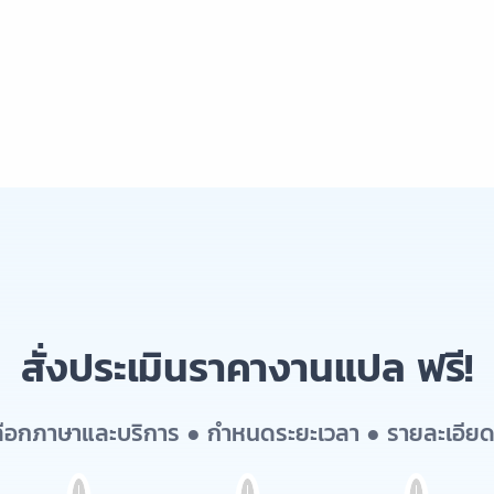
สั่งประเมินราคางานแปล ฟรี!
เลือกภาษาและบริการ ● กำหนดระยะเวลา ● รายละเอียด