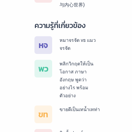
与内心世界)
สเปน ราคาเริ่มต้น
150฿
ความรู้ที่เกี่ยวข้อง
บริการรับแปลภาษา
เยอรมัน ราคาเริ่ม
หมาจรจัด vs แมว
หจ
ต้น 150฿
จรจัด
บริการรับแปลภาษา
พลิกวิกฤตให้เป็น
พว
รัสเซีย ราคาเริ่มต้น
โอกาส ภาษา
150฿
อังกฤษ พูดว่า
อย่างไร พร้อม
บริการรับแปลภาษา
ตัวอย่าง
ทั่วไทย ราคาเริ่มต้น
150฿
ขายดีเป็นเทน้ำเทท่า
ขท