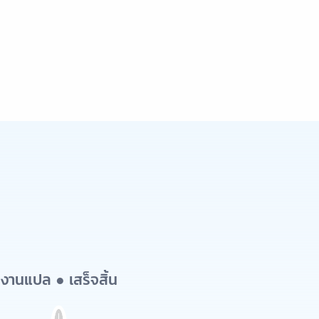
งานแปล ● เสร็จสิ้น