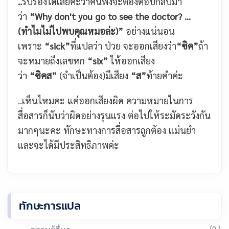
..
รับรองได้เลยค่ะว่าคนฟังจะต้องตอบกลับมา
ว่า
“Why don't you go to see the doctor? ...
(ทำไมไม่ไปพบคุณหมอล่ะ)”
อย่างแน่นอน
เพราะ
“sick”
ที่แปลว่า ป่วย จะออกเสียงว่า
“ซิค”
ถ้า
จะหมายถึงเลขหก
“six”
ให้ออกเสียง
ว่า
“ซิคส”
(จำเป็นต้อง)มี
เสียง
“ส”
ท้ายคำค่ะ
..เห็นไหมคะ แค่ออกเสียงผิด ความหมายในการ
สื่อสารก็นับว่าผิดอย่างรุนแรง ต่อไปให้ระมัดระวังกัน
มากๆนะคะ ทักษะทางการสื่อสารถูกต้อง แม่นยำ
และจะได้มีประสิทธิภาพค่ะ
ทักษะการแปล
(2 )