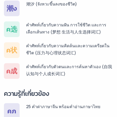
บริการรับแปลภาษากัมพูชา ราคาเริ่มต้น 150฿
潮汐 (จังหวะขึ้นลงของชีวิต)
潮ง
บริการรับแปลภาษาเวียดนาม ราคาเริ่มต้น 150฿
คำศัพท์เกี่ยวกับความฝัน การใช้ชีวิต และการ
ค选
เลือกเส้นทาง (梦想 生活与人生选择词汇)
บริการรับแปลภาษาฝรั่งเศส ราคาเริ่มต้น 150฿
คำศัพท์เกี่ยวกับความคิดล้นและความเครียดใน
ค状
ชีวิต (压力与心理状态词汇)
บริการรับแปลภาษาสเปน ราคาเริ่มต้น 150฿
คำศัพท์เกี่ยวกับตัวตนและการค้นหาตัวเอง (自我
ค成
认知与个人成长词汇)
บริการรับแปลภาษาเยอรมัน ราคาเริ่มต้น 150฿
ความรู้ที่เกี่ยวข้อง
25 คำด่าภาษาจีน พร้อมคำอ่านภาษาไทย
บริการรับแปลภาษารัสเซีย ราคาเริ่มต้น 150฿
คภ