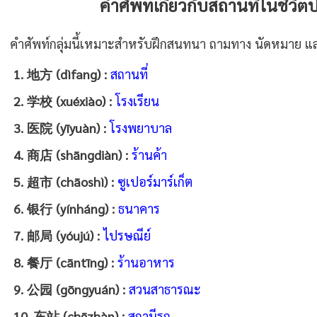
คำศัพท์เกี่ยวกับสถานที่ในชีว
คำศัพท์กลุ่มนี้เหมาะสำหรับฝึกสนทนา ถามทาง นัดหมาย แล
1. 地方 (dìfang) :
สถานที่
2. 学校 (xuéxiào) :
โรงเรียน
3. 医院 (yīyuàn) :
โรงพยาบาล
4. 商店 (shāngdiàn) :
ร้านค้า
5. 超市 (chāoshì) :
ซูเปอร์มาร์เก็ต
6. 银行 (yínháng) :
ธนาคาร
7. 邮局 (yóujú) :
ไปรษณีย์
8. 餐厅 (cāntīng) :
ร้านอาหาร
9. 公园 (gōngyuán) :
สวนสาธารณะ
10. 车站 (chēzhàn) :
สถานีรถ