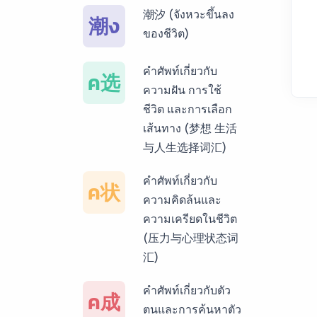
潮汐 (จังหวะขึ้นลง
潮ง
บริการรับแปลภาษา
ของชีวิต)
พม่า ราคาเริ่มต้น
150฿
คำศัพท์เกี่ยวกับ
ค选
ความฝัน การใช้
บริการรับแปลภาษา
ชีวิต และการเลือก
กัมพูชา ราคาเริ่มต้น
เส้นทาง (梦想 生活
150฿
与人生选择词汇)
บริการรับแปลภาษา
คำศัพท์เกี่ยวกับ
ค状
เวียดนาม ราคาเริ่ม
ความคิดล้นและ
ต้น 150฿
ความเครียดในชีวิต
(压力与心理状态词
บริการรับแปลภาษา
汇)
ฝรั่งเศส ราคาเริ่มต้น
150฿
คำศัพท์เกี่ยวกับตัว
ค成
ตนและการค้นหาตัว
บริการรับแปลภาษา