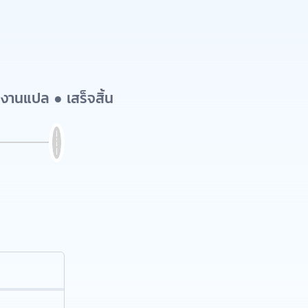
งานแปล ● เสร็จสิ้น