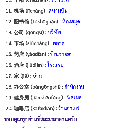
11. 机场 (jīchǎng) :
สนามบิน
12. 图书馆 (túshūguǎn) :
ห้องสมุด
13. 公司 (gōngsī) :
บริษัท
14. 市场 (shìchǎng) :
ตลาด
15. 药店 (yàodiàn) :
ร้านขายยา
16. 酒店 (jiǔdiàn)
:
โรงแรม
17. 家 (jiā) :
บ้าน
18. 办公室 (bàngōngshì) :
สำนักงาน
19. 健身房 (jiànshēnfáng) :
ฟิตเนส
20. 咖啡店 (kāfēidiàn) :
ร้านกาแฟ
ขอบคุณทุกท่านที่สละเวลาอ่านครับ