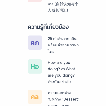
เอง (自我认知与个
สเปน ราคาเริ่มต้น
人成长词汇)
150฿
บริการรับแปลภาษา
ความรู้ที่เกี่ยวข้อง
เยอรมัน ราคาเริ่ม
ต้น 150฿
25 คำด่าภาษาจีน
คภ
พร้อมคำอ่านภาษา
บริการรับแปลภาษา
ไทย
รัสเซีย ราคาเริ่มต้น
150฿
How are you
Hอ
doing? vs What
บริการรับแปลภาษา
are you doing?
ทั่วไทย ราคาเริ่มต้น
ต่างกันอย่างไร
150฿
ความแตกต่าง
คล
ระหว่าง "Dessert"
ของหวาน vs