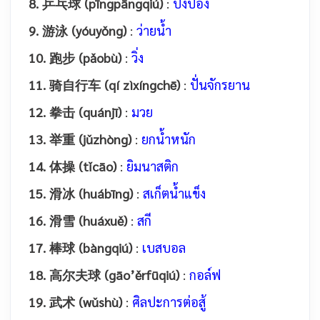
8. 乒乓球 (pīngpāngqiú)
:
ปิงปอง
9. 游泳 (yóuyǒng)
:
ว่ายน้ำ
10. 跑步 (pǎobù)
:
วิ่ง
11. 骑自行车 (qí zìxíngchē)
:
ปั่นจักรยาน
12. 拳击 (quánjī)
:
มวย
13. 举重 (jǔzhòng)
:
ยกน้ำหนัก
14. 体操 (tǐcāo)
:
ยิมนาสติก
15. 滑冰 (huábīng)
:
สเก็ตน้ำแข็ง
16. 滑雪 (huáxuě)
:
สกี
17. 棒球 (bàngqiú)
:
เบสบอล
18. 高尔夫球 (gāo’ěrfūqiú)
:
กอล์ฟ
19. 武术 (wǔshù)
:
ศิลปะการต่อสู้