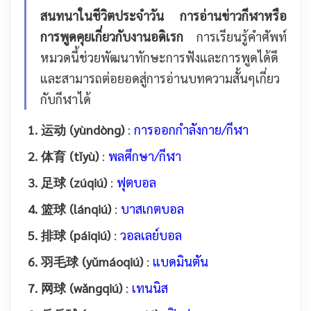
สนทนาในชีวิตประจำวัน การอ่านข่าวกีฬาหรือ
การพูดคุยเกี่ยวกับงานอดิเรก
การเรียนรู้คำศัพท์
หมวดนี้ช่วยพัฒนาทักษะการฟังและการพูดได้ดี
และสามารถต่อยอดสู่การอ่านบทความสั้นๆเกี่ยว
กับกีฬาได้
1. 运动 (yùndòng)
:
การออกกำลังกาย/กีฬา
2. 体育 (tǐyù)
:
พลศึกษา/กีฬา
3. 足球 (zúqiú)
:
ฟุตบอล
4. 篮球 (lánqiú)
:
บาสเกตบอล
5. 排球 (páiqiú)
:
วอลเลย์บอล
6. 羽毛球 (yǔmáoqiú)
:
แบดมินตัน
7. 网球 (wǎngqiú)
:
เทนนิส