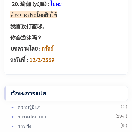
20. 瑜伽 (yújiā)
:
โยคะ
ตัวอย่างประโยคฝึกใช้
我喜欢打篮球。
你会游泳吗？
บทความโดย :
กรัลย์
ลงวันที่ :
12/2/2569
ทักษะการแปล
ความรู้อื่นๆ
(2 )
การแปลภาษา
(294 )
การฟัง
(9 )