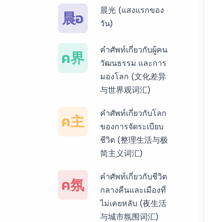
晨光 (แสงแรกของ
晨อ
บริการรับแปลภาษา
วัน)
พม่า ราคาเริ่มต้น
150฿
คำศัพท์เกี่ยวกับผู้คน
ค界
วัฒนธรรม และการ
บริการรับแปลภาษา
มองโลก (文化差异
กัมพูชา ราคาเริ่มต้น
与世界观词汇)
150฿
คำศัพท์เกี่ยวกับโลก
ค主
บริการรับแปลภาษา
ของการจัดระเบียบ
เวียดนาม ราคาเริ่ม
ชีวิต (整理生活与极
ต้น 150฿
简主义词汇)
บริการรับแปลภาษา
คำศัพท์เกี่ยวกับชีวิต
ค氛
ฝรั่งเศส ราคาเริ่มต้น
กลางคืนและเมืองที่
150฿
ไม่เคยหลับ (夜生活
与城市氛围词汇)
บริการรับแปลภาษา