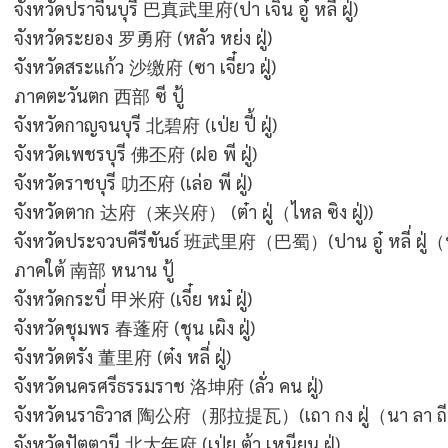
จังหวัดปราจีนบุรี
巴真武里府
(ปา เจิน อู๋ หลี่ ฝู่)
จังหวัดระยอง
罗勇府
(หลัว หย่ง ฝู่)
จังหวัดสระแก้ว
沙缴府
(ซา เจี๋ยว ฝู่)
ภาคตะวันตก 西部 ซี ปู้
จังหวัดกาญจนบุรี
北碧府
(เป่ย ปี้ ฝู่)
จังหวัดเพชรบุรี
佛丕府
(ฝอ พี ฝู่)
จังหวัดราชบุรี
叻丕府
(เล่อ พี ฝู่)
จังหวัดตาก
达府（来兴府）
(ต๋า ฝู่（ไหล ซิง ฝู่))
จังหวัดประจวบคีรีขันธ์
班武里府
（巴蜀）(ปาน อู๋ หลี่ ฝู่（ป
ภาคใต้ 南部 หนาน ปู้
จังหวัดกระบี่
甲米府
(เจี๋ย หม๋ ฝู่)
จังหวัดชุมพร
春蓬府
(ชุน เผิง ฝู่)
จังหวัดตรัง
董里府
(ต๋ง หลี่ ฝู่)
จังหวัดนครศรีธรรมราช
洛坤府
(ลั่ว คน ฝู่)
จังหวัดนราธิวาส
陶公府
（那拉提瓦
）
(เถา กง ฝู่（นา ลา ถี
จังหวัดปัตตานี 北大年府 (เป่ย ต้า เหนียน ฝู่)