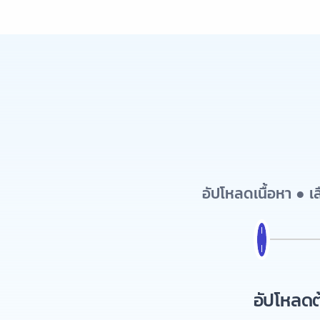
อัปโหลดเนื้อหา ● 
อัปโหลดต