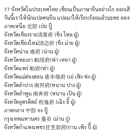
77 จังหวัดในประเทศไทย เขียนเป็นภาษาจีนอย่างไร ออกเสี
วันนี้เราให้นักแปลคนจีน แปลมาให้เรียบร้อยแล้วนะคะ ลอง
ภาคเหนือ 北部 เป่ย ปู้
จังหวัดเชียงราย
清莱府
(ชิง ไหล ฝู่)
จังหวัดเชียงใหม่
清迈府
(ชิง ม่าย ฝู่)
จังหวัดน่าน
难府
(น่าน ฝู่)
จังหวัดพะเยา
帕瑶府
(พ่า เหยา ฝู่)
จังหวัดแพร่
帕府
(พ่า ฝู่)
จังหวัดแม่ฮ่องสอน
夜丰颂府
(เย่ เฟิง ซ่ง ฝู่)
จังหวัดลำปาง
南邦府
(หนาน ปาง ฝู่)
จังหวัดลำพูน
南奔府
(หนาน เปิน ฝู่)
จังหวัดอุตรดิตถ์
程逸府
(เฉิง อี้ ฝู่)
ภาคกลาง 中部 จง ปู้
กรุงเทพมหานคร
曼谷
(ม่าน กู่)
จังหวัดกำแพงเพชร
甘烹碧府
(กาน เพิง ปี้ ฝู่)