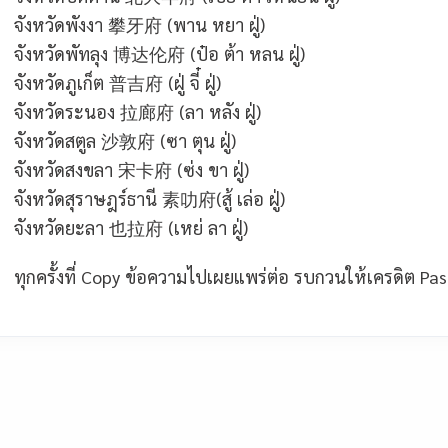
จังหวัดพังงา
攀牙府
(พาน หยา ฝู่)
จังหวัดพัทลุง
博达伦府
(ป๋อ ต้า หลน ฝู่)
จังหวัดภูเก็ต
普吉府
(ฝู่ จี๋ ฝู่)
จังหวัดระนอง
拉廊府
(ลา หลัง ฝู่)
จังหวัดสตูล
沙敦府
(ซา ตุน ฝู่)
จังหวัดสงขลา
宋卡府
(ซ่ง ขา ฝู่)
จังหวัดสุราษฎร์ธานี
素叻府
(สู้ เล่อ ฝู่)
จังหวัดยะลา
也拉府
(เหย่ ลา ฝู่)
ทุกครั้งที่ Copy ข้อความไปเผยแพร่ต่อ รบกวนให้เครดิต
Pa