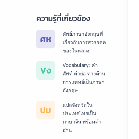
สเปน ราคาเริ่มต้น
ความรู้ที่เกี่ยวข้อง
150฿
บริการรับแปลภาษา
ศัพย์ภาษาอังกฤษที่
ศห
เยอรมัน ราคาเริ่ม
เกี่ยวกับการสวรรคต
ต้น 150฿
ของในหลวง
บริการรับแปลภาษา
Vocabulary: คำ
Vง
รัสเซีย ราคาเริ่มต้น
ศัพท์ คำย่อ ทางด้าน
150฿
การแพทย์เป็นภาษา
อังกฤษ
บริการรับแปลภาษา
ทั่วไทย ราคาเริ่มต้น
แปลจังหวัดใน
ปม
150฿
ประเทศไทยเป็น
ภาษาจีน พร้อมคำ
อ่าน