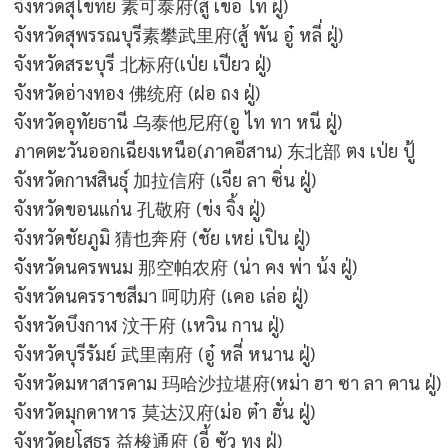
จังหวัดสุโขทัย
素可泰府
(สู้ เข่อ ไท่ ฝู่)
จังหวัดสุพรรณบุรี
素攀武里府
(สู้ พัน อู๋ หลี่ ฝู่)
จังหวัดสระบุรี
北标府
(เป่ย เปียว ฝู่)
จังหวัดอ่างทอง
佛统府
(ฝอ ถง ฝู่)
จังหวัดอุทัยธานี
乌泰他尼府
(อู ไท ทา หนี ฝู่)
ภาคตะวันออกเฉียงเหนือ(ภาคอีสาน) 东北部 ตง เป่ย ปู้
จังหวัดกาฬสินธุ์
加拉信府
(เจีย ลา ซิ่น ฝู่)
จังหวัดขอนแก่น
孔敬府
(ข่ง จิ้ง ฝู่)
จังหวัดชัยภูมิ
猜也奔府
(ชัย เหย่ เปิน ฝู่)
จังหวัดนครพนม
那空帕农府
(น่า คง พ่า น้ง ฝู่)
จังหวัดนครราชสีมา
呵叻府
(เคอ เล่อ ฝู่)
จังหวัดบึงกาฬ
汶干府
(เหวิน กาน ฝู่)
จังหวัดบุรีรัมย์
武里南府
(อู๋ หลี่ หนาน ฝู่)
จังหวัดมหาสารคาม
玛哈沙拉堪府
(หม่า ฮา ซา ลา คาน ฝู่)
จังหวัดมุกดาหาร
莫达汉府
(ม่อ ต๋า ฮั่น ฝู่)
จังหวัดยโสธร
益梭通府
(อี้ ซัว ทง ฝู่)