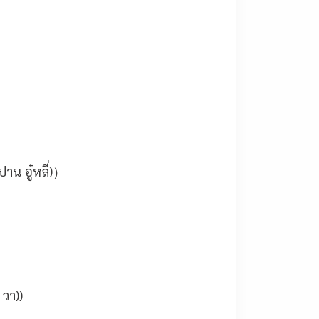
าน อู๋หลี่)）
 วา))