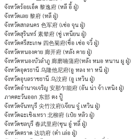
จังหวัดร้อยเอ็ด
黎逸府
(หลี อี้ ฝู่)
จังหวัดเลย
黎府
(หลี ฝู่)
จังหวัดสกลนคร
色军府
(เซ่อ จุน ฝู่)
จังหวัดสุรินทร์
素辇府
(ซู่ เหนียน ฝู่)
จังหวัดศรีสะเกษ
四色菊府
(ซื่อ เซ่อ จวี๋ ฝู่)
จังหวัดหนองคาย
廊开府
(หลัง คาย ฝู่)
จังหวัดหนองบัวลำภู
廊磨喃蒲府
(หลัง หมอ หนาน ผู ฝู่)
จังหวัดอุดรธานี
乌隆他尼府
(อู หลง ทา หนี ฝู่)
จังหวัดอุบลราชธานี
乌汶府
(อู เหวิน ฝู่)
จังหวัดอำนาจเจริญ
安那乍能府
(อัน น่า จ้า เหนิง ฝู่)
ภาคตะวันออก 东部 ตง ปู้
จังหวัดจันทบุรี
尖竹汶府
(เจียน จู๋ เหวิน ฝู่)
จังหวัดฉะเชิงเทรา
北柳府
(เป๋ย หลิว ฝู่)
จังหวัดชลบุรี
春武里府
(ซุน อู๋ หลี่ ฝู่)
จังหวัดตราด
达叻府
(ต๋า เล่อ ฝู่)