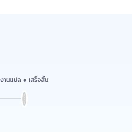
งานแปล ● เสร็จสิ้น