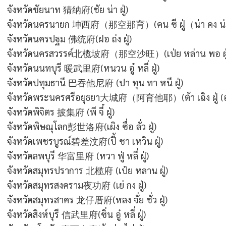
จังหวัดชัยนาท
猜纳府
(ชัย น่า ฝู่)
จังหวัดนครนายก
坤西府
（那空那育）(คน ซี ฝู่（น่า คง น่า ย
จังหวัดนครปฐม
佛统府
(ฝอ ถ่ง ฝู่)
จังหวัดนครสวรรค์
北榄坡府（那空沙旺）
(เป่ย หล่าน พอ ฝ
จังหวัดนนทบุรี
暖武里府
(หนวน อู๋ หลี่ ฝู่)
จังหวัดปทุมธานี
巴吞他尼府
(ปา ทุน ทา หนี ฝู่)
จังหวัดพระนครศรีอยุธยา
大城府（阿育他耶）
(ต้า เฉิง ฝู่ 
จังหวัดพิจิตร
披集府
(พี จี๋ ฝู่)
จังหวัดพิษณุโลก
彭世洛府
(เผิง ซื่อ ลั่ว ฝู่)
จังหวัดเพชรบูรณ์
碧差汶府
(ปี้ ชา เหวิน ฝู่)
จังหวัดลพบุรี
华富里府
(หวา ฟู่ หลี่ ฝู่)
จังหวัดสมุทรปราการ
北榄府
(เป๋ย หลาน ฝู่)
จังหวัดสมุทรสงคราม
夜功府
(เย่ กง ฝู่)
จังหวัดสมุทรสาคร
龙仔厝府
(หลง จั่ย ชั่ว ฝู่)
จังหวัดสิงห์บุรี
信武里府
(ซิ่น อู๋ หลี่ ฝู่)