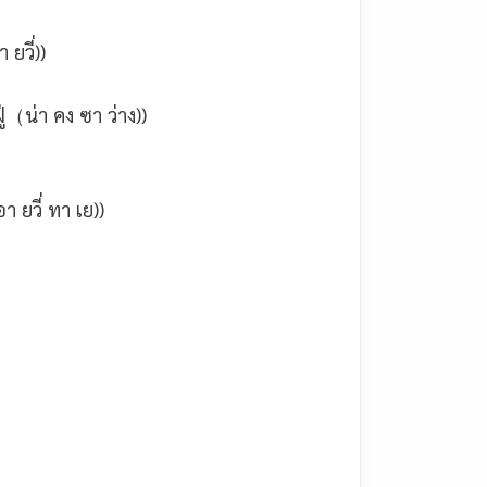
วี่))
ู่（น่า คง ซา ว่าง))
(อา ยวี่ ทา เย))