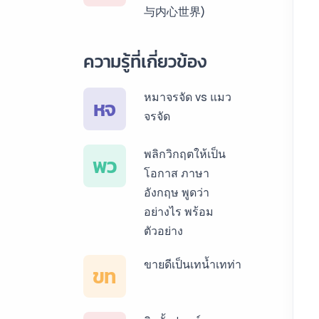
与内心世界)
สเปน ราคาเริ่มต้น
150฿
ความรู้ที่เกี่ยวข้อง
บริการรับแปลภาษา
เยอรมัน ราคาเริ่ม
หมาจรจัด vs แมว
หจ
ต้น 150฿
จรจัด
บริการรับแปลภาษา
พลิกวิกฤตให้เป็น
พว
รัสเซีย ราคาเริ่มต้น
โอกาส ภาษา
150฿
อังกฤษ พูดว่า
อย่างไร พร้อม
บริการรับแปลภาษา
ตัวอย่าง
ทั่วไทย ราคาเริ่มต้น
150฿
ขายดีเป็นเทน้ำเทท่า
ขท