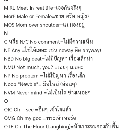
MIRL Meet in real life=เจอกันจริงๆ
MorF Male or Female=ชาย หรือ หญิง?
MOS Mom over shoulder=แม่มองอยู่
N
C หรือ N/C No comment=ไม่มีความเห็น
NE Any =ใช้ได้เยอะ เช่น neway คือ anyway)
NBD No big deal=ไม่มีปัญหา เรื่องเล็กน่า
NMU Not much, you? =เฉยๆ เธอละ
NP No problem =ไม่มีปัญหา เรื่องเล็ก
Noob "Newbie"= มือใหม่ (อ่อนๆ)
NVM Never mind =ไม่เป็นไร ช่างเหอะๆ
O
OIC Oh, I see =อืมๆ เข้าใจแล้ว
OMG Oh my god =พระเจ้า จอร์จ
OTF On The Floor (Laughing)=หัวเราะจนกองกับพื้น