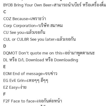
BYOB Bring Your Own Beer=สามารถนำเบียร์ หรือเครื่องดื่
C
COZ Because=เพราะว่า
Corp Corporation=บริษัท สมาคม
CU See you=แล้วเจอกัน
CUL or CUL8R See you later=แล้วเจอกัน
D
DQMOT Don't quote me on this=อย่ามาพูดตามนะ
DL หรือ D/L Download หรือ Downloading
E
EOM End of message=จบข่าว
EG Evil Grin=เหอๆๆ ฮึๆๆ
EZ Easy=ง่าย
F
F2F Face to face=เจอกันต่อหน้า