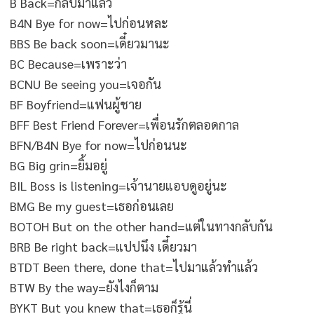
B Back=กลับมาแล้ว
B4N Bye for now=ไปก่อนหละ
BBS Be back soon=เดี๋ยวมานะ
BC Because=เพราะว่า
BCNU Be seeing you=เจอกัน
BF Boyfriend=แฟนผู้ชาย
BFF Best Friend Forever=เพื่อนรักตลอดกาล
BFN/B4N Bye for now=ไปก่อนนะ
BG Big grin=ยิ้มอยู่
BIL Boss is listening=เจ้านายแอบดูอยู่นะ
BMG Be my guest=เธอก่อนเลย
BOTOH But on the other hand=แต่ในทางกลับกัน
BRB Be right back=แปปนึง เดี๋ยวมา
BTDT Been there, done that=ไปมาแล้วทำแล้ว
BTW By the way=ยังไงก็ตาม
BYKT But you knew that=เธอก็รู้นี่