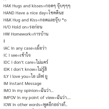
HAK Hugs and kisses=กอดๆ จุ๊บๆๆๆ
HAND Have a nice day=โชคดีนะ
H&K Hug and Kiss=กอดและจุ๊บ *o
H/O Hold on=รอก่อน
HW Homework=การ
บ้าน
I
IAC In any case=เผื่อว่า
IC I see=เข้าใจ
IDC I don't care=ไม่แคร์
IDK I don't know=ไม่รู้สิ
ILY I love you=ไอ เลิฟ ยู
IM Instant Message
IMO In my opinion=ฉันว่า...
IMPOV In my point of view=ฉันว่า....
IOW In other words=พูดอีกอย่างก็..