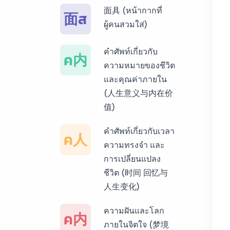
面具 (หน้ากากที่
面ส
บริการรับแปลภาษา
ผู้คนสวมใส่)
พม่า ราคาเริ่มต้น
150฿
คำศัพท์เกี่ยวกับ
ค内
ความหมายของชีวิต
บริการรับแปลภาษา
และคุณค่าภายใน
กัมพูชา ราคาเริ่มต้น
(人生意义与内在价
150฿
值)
บริการรับแปลภาษา
คำศัพท์เกี่ยวกับเวลา
ค人
เวียดนาม ราคาเริ่ม
ความทรงจำ และ
ต้น 150฿
การเปลี่ยนแปลง
ชีวิต (时间 回忆与
บริการรับแปลภาษา
人生变化)
ฝรั่งเศส ราคาเริ่มต้น
150฿
ความฝันและโลก
ค内
ภายในจิตใจ (梦境
บริการรับแปลภาษา