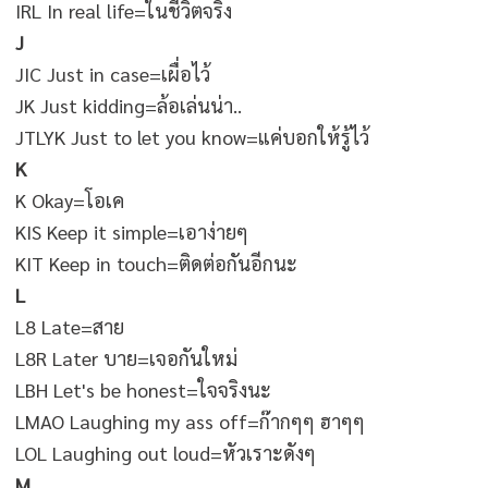
IRL In real life=ในชีวิตจริง
J
JIC Just in case=เผื่อไว้
JK Just kidding=ล้อเล่นน่า..
JTLYK Just to let you know=แค่บอกให้รู้ไว้
K
K Okay=โอเค
KIS Keep it simple=เอาง่ายๆ
KIT Keep in touch=ติดต่อกันอีกนะ
L
L8 Late=สาย
L8R Later บาย=เจอกันใหม่
LBH Let's be honest=ใจจริงนะ
LMAO Laughing my ass off=ก๊ากๆๆ ฮาๆๆ
LOL Laughing out loud=หัวเราะดังๆ
M