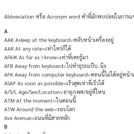
Abbreviation หรือ Acronym word คำที่มักพบบ่อยในการแ
A
AAK Asleep at the keyboard=หลับหน้าเครื่องอยู่
AAR At any rate=เท่าไหร่ก็ได้
AFAIK As far as I know=เท่าที่เคยรู้มา
AFB Away from keyboard=ไปทำธุระแป๊บ..นึง
AFK Away from computer keyboard=ตอนนี้ไม่ได้อยู่หน้าเค
ASAP As soon as possible=เร็วสุดเท่าที่เร็วได้
A/S/L Age/Sex/Location=อายุ/เพศ/อยู่ที่ไหน
ATM At the moment=ในตอนนี้
ATW Around the web=รอบโลก
Ave Avenue=ถนนที่มีสายหลัก
B