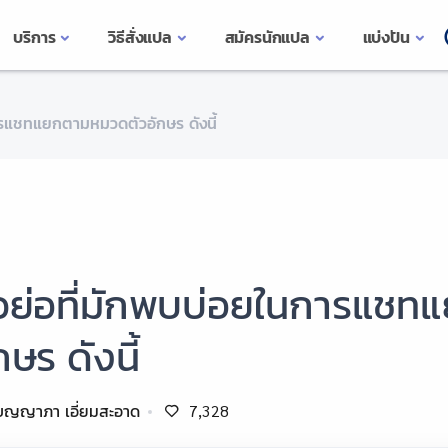
บริการ
วิธีสั่งแปล
สมัครนักแปล
แบ่งปัน
ารแชทแยกตามหมวดตัวอักษร ดังนี้
ัวย่อที่มักพบบ่อยในการแช
กษร ดังนี้
บญญาภา เอี่ยมสะอาด
7,328