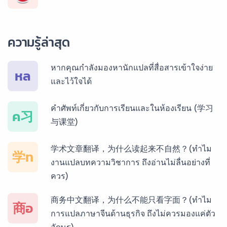
บริการรับแปลภาษาพม่า ราคาเริ่มต้น 150฿
ความรู้ล่าสุด
บริการรับแปลภาษากัมพูชา ราคาเริ่มต้น 150฿
หากคุณกำลังมองหานักแปลที่สื่อสารเข้าใจง่าย
หล
และไว้ใจได้
บริการรับแปลภาษาเวียดนาม ราคาเริ่มต้น 150฿
คำศัพท์เกี่ยวกับการเรียนและในห้องเรียน (学习
ค习
与课堂)
บริการรับแปลภาษาฝรั่งเศส ราคาเริ่มต้น 150฿
学术文章翻译，为什么读起来不自然？(ทำไม
学ท
งานแปลบทความวิชาการ ถึงอ่านไม่ลื่นอย่างที่
ควร)
บริการรับแปลภาษาสเปน ราคาเริ่มต้น 150฿
商务中文翻译，为什么不能只看字面？(ทำไม
商อ
การแปลภาษาจีนด้านธุรกิจ ถึงไม่ควรมองแค่ตัว