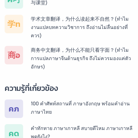
与课堂)
บริการรับแปลภาษาฝรั่งเศส ราคาเริ่มต้น 150฿
学术文章翻译，为什么读起来不自然？(ทำไม
学ท
งานแปลบทความวิชาการ ถึงอ่านไม่ลื่นอย่างที่
ควร)
บริการรับแปลภาษาสเปน ราคาเริ่มต้น 150฿
商务中文翻译，为什么不能只看字面？(ทำไม
商อ
การแปลภาษาจีนด้านธุรกิจ ถึงไม่ควรมองแค่ตัว
อักษร)
บริการรับแปลภาษาเยอรมัน ราคาเริ่มต้น 150฿
ความรู้ที่เกี่ยวข้อง
บริการรับแปลภาษารัสเซีย ราคาเริ่มต้น 150฿
100 คำศัพท์สถานที่ ภาษาอังกฤษ พร้อมคำอ่าน
คภ
ภาษาไทย
บริการรับแปลภาษาทั่วไทย ราคาเริ่มต้น 150฿
คำทักทาย ภาษาเกาหลี สบายดีไหม ภาษาเกาหลี
คด
พูดยังไง?