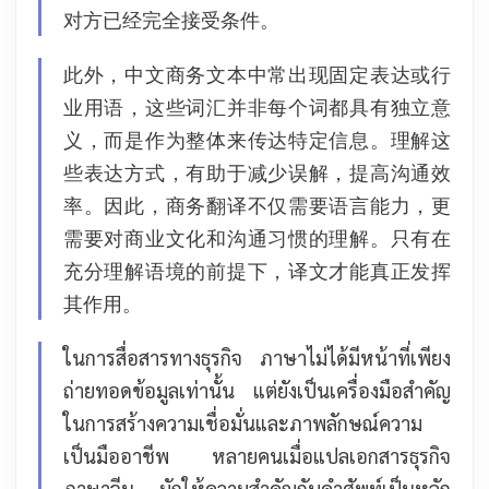
对方已经完全接受条件。
此外，中文商务文本中常出现固定表达或行
业用语，这些词汇并非每个词都具有独立意
义，而是作为整体来传达特定信息。理解这
些表达方式，有助于减少误解，提高沟通效
率。
因此，商务翻译不仅需要语言能力，更
需要对商业文化和沟通习惯的理解。只有在
充分理解语境的前提下，译文才能真正发挥
其作用。
ในการสื่อสารทางธุรกิจ ภาษาไม่ได้มีหน้าที่เพียง
ถ่ายทอดข้อมูลเท่านั้น แต่ยังเป็นเครื่องมือสำคัญ
ในการสร้างความเชื่อมั่นและภาพลักษณ์ความ
เป็นมืออาชีพ หลายคนเมื่อแปลเอกสารธุรกิจ
ภาษาจีน มักให้ความสำคัญกับคำศัพท์เป็นหลัก