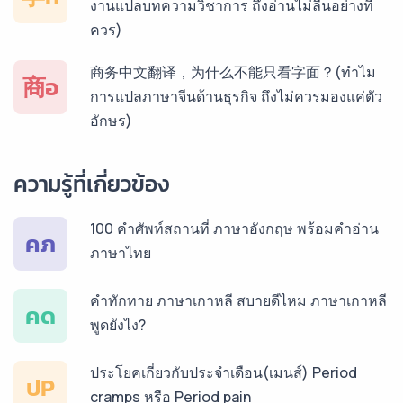
งานแปลบทความวิชาการ ถึงอ่านไม่ลื่นอย่างที่
ควร)
บริการรับแปลภาษาสเปน ราคาเริ่มต้น 150฿
商务中文翻译，为什么不能只看字面？(ทำไม
商อ
การแปลภาษาจีนด้านธุรกิจ ถึงไม่ควรมองแค่ตัว
อักษร)
บริการรับแปลภาษาเยอรมัน ราคาเริ่มต้น 150฿
ความรู้ที่เกี่ยวข้อง
บริการรับแปลภาษารัสเซีย ราคาเริ่มต้น 150฿
100 คำศัพท์สถานที่ ภาษาอังกฤษ พร้อมคำอ่าน
คภ
ภาษาไทย
บริการรับแปลภาษาทั่วไทย ราคาเริ่มต้น 150฿
คำทักทาย ภาษาเกาหลี สบายดีไหม ภาษาเกาหลี
คด
พูดยังไง?
ประโยคเกี่ยวกับประจำเดือน(เมนส์) Period
ปP
cramps หรือ Period pain