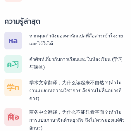
บริการรับแปลภาษาพม่า ราคาเริ่มต้น 150฿
ความรู้ล่าสุด
บริการรับแปลภาษากัมพูชา ราคาเริ่มต้น 150฿
หากคุณกำลังมองหานักแปลที่สื่อสารเข้าใจง่าย
หล
และไว้ใจได้
บริการรับแปลภาษาเวียดนาม ราคาเริ่มต้น 150฿
คำศัพท์เกี่ยวกับการเรียนและในห้องเรียน (学习
ค习
与课堂)
บริการรับแปลภาษาฝรั่งเศส ราคาเริ่มต้น 150฿
学术文章翻译，为什么读起来不自然？(ทำไม
学ท
งานแปลบทความวิชาการ ถึงอ่านไม่ลื่นอย่างที่
ควร)
บริการรับแปลภาษาสเปน ราคาเริ่มต้น 150฿
商务中文翻译，为什么不能只看字面？(ทำไม
商อ
การแปลภาษาจีนด้านธุรกิจ ถึงไม่ควรมองแค่ตัว
อักษร)
บริการรับแปลภาษาเยอรมัน ราคาเริ่มต้น 150฿