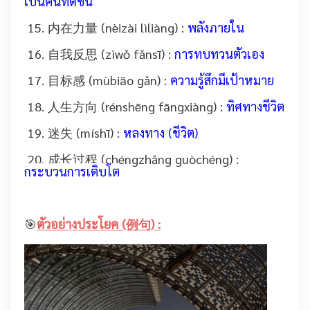
เป็นคนที่ดีขึ้น
15. 内在力量 (nèizài lìliàng) :
พลังภายใน
16. 自我反思 (zìwǒ fǎnsī) :
การทบทวนตัวเอง
17. 目标感 (mùbiāo gǎn) :
ความรู้สึกมีเป้าหมาย
18. 人生方向 (rénshēng fāngxiàng) :
ทิศทางชีวิต
19. 迷失 (míshī) :
หลงทาง (ชีวิต)
20. 成长过程 (chéngzhǎng guòchéng) :
กระบวนการเติบโต
🎯
ตัวอย่างประโยค (例句) :