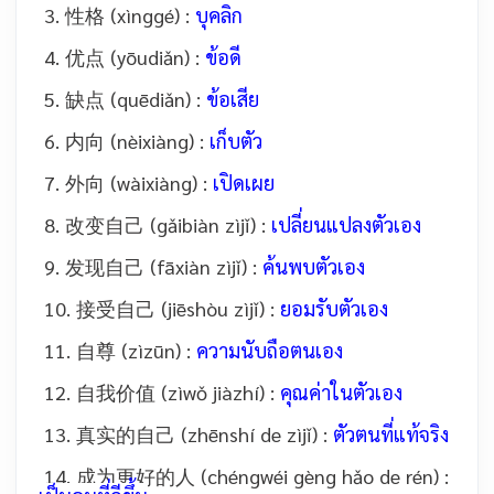
3. 性格 (xìnggé) :
บุคลิก
4. 优点 (yōudiǎn) :
ข้อดี
5. 缺点 (quēdiǎn) :
ข้อเสีย
6. 内向 (nèixiàng) :
เก็บตัว
7. 外向 (wàixiàng) :
เปิดเผย
8. 改变自己 (gǎibiàn zìjǐ) :
เปลี่ยนแปลงตัวเอง
9. 发现自己 (fāxiàn zìjǐ) :
ค้นพบตัวเอง
10. 接受自己 (jiēshòu zìjǐ) :
ยอมรับตัวเอง
11. 自尊 (zìzūn) :
ความนับถือตนเอง
12. 自我价值 (zìwǒ jiàzhí) :
คุณค่าในตัวเอง
13. 真实的自己 (zhēnshí de zìjǐ) :
ตัวตนที่แท้จริง
14. 成为更好的人 (chéngwéi gèng hǎo de rén) :