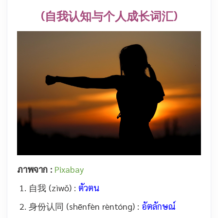
(自我认知与个人成长词汇)
ภาพจาก :
Pixabay
1. 自我 (zìwǒ) :
ตัวตน
2. 身份认同 (shēnfèn rèntóng) :
อัตลักษณ์