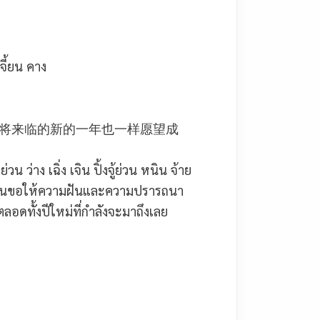
เจี้ยน คาง
将来临的新的一年也一样愿望成
 ย่วน ว่าง เฉิ่ง เจิน ปิ้งจู้ย่วน หนิน จ้าย
ิน
ขอให้ความฝันและความปรารถนา
อดทั้งปีใหม่ที่กำลังจะมาถึงเลย