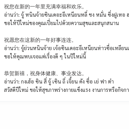
祝您在新的一年里充满幸福和欢乐。
อ่านว่า: จู้ หนินจ้ายซินเดอะอีเหนียนหลี่ ชง หมั่น ซี่งฝูเหอ 
ขอให้ปีใหม่ของคุณเปี่ยมไปด้วยความสุขและสนุกสนาน
祝愿您在这新的一年好事连连。
อ่านว่า: จู้ย่วนหนินจ้าย เจ้อซินเดอะอีเหนียนห่าวซื่อเหลีย
ขอให้คุณพบเจอแต่เรื่องดี ๆ ในปีใหม่นี้
恭贺新禧，祝身体健康、事业发达。
อ่านว่า:
กงเฮ้อ ซิน สี่ จู้ เซิน ถี่ เจี้ยน คัง ซื่อ เย่ ฟา ต๋า
สวัสดีปีใหม่ ขอให้สุขภาพร่างกายแข็งแรง งานการหรือกิจการเ