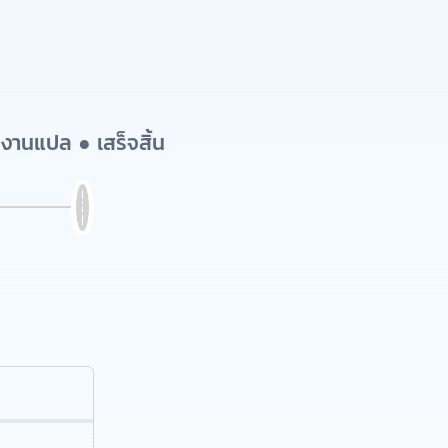
งานแปล ● เสร็จสิ้น