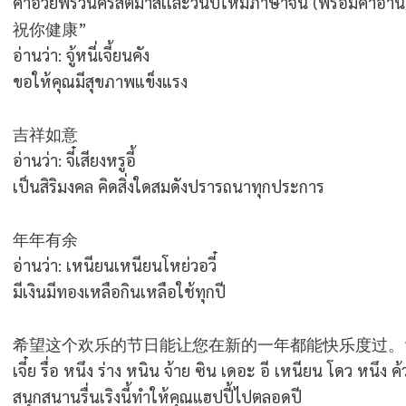
คำอวยพรวันคริสต์มาสเเละวันปีใหม่ภาษาจีน (พร้อมคำอ่าน
祝你健康”
อ่านว่า:
จู้หนี่เจี้ยนคัง
ขอให้คุณมีสุขภาพแข็งแรง
吉祥如意
อ่านว่า: จี๋เสียงหรูอี้
เป็นสิริมงคล คิดสิ่งใดสมดังปรารถนาทุกประการ
年年有余
อ่านว่า: เหนียนเหนียนโหย่วอวี๋
มีเงินมีทองเหลือกินเหลือใช้ทุกปี
希望这个欢乐的节日能让您在新的一年都能快乐度过。
เจี๋ย รื่อ หนึง ร่าง หนิน จ้าย ซิน เดอะ อี เหนียน โดว หนึง ค้วา
สนุกสนานรื่นเริงนี้ทำให้คุณแฮปปี้ไปตลอดปี