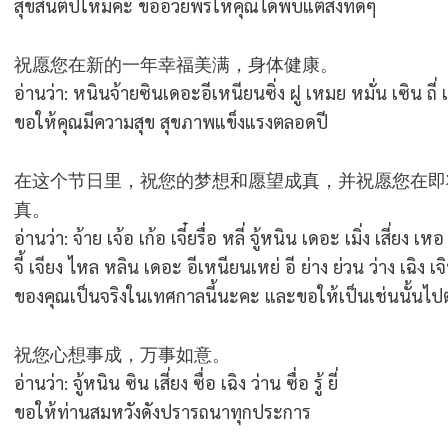
สุขสันต์ปีใหม่ค่ะ ขออวยพรให้คุณได้พบแต่สิ่งที่ดีๆ
祝愿您在新的一年幸福美满，身体健康。
อ่านว่า: หนินจ้ายซินเดอะอีเหนียนซิ่ง ฝู เหมย หมั่น เซิน ถี่ 
ขอให้คุณมีความสุข สุขภาพแข็งแรงตลอดปี
在这个节日里，祝您的梦想和愿望成真，并祝愿您在即
真。
อ่านว่า: จ้าย เจ้อ เก้อ เจี๋ยรื่อ หลี่ จู้หนิน เดอะ เมิ่ง เสี่ยง เหอ
จี้ เจียง ไหล หลิน เดอะ อีเหนียนเหย่ อี ย่าง ย่วน ว่าง เฉิง เจ
ของคุณเป็นจริงในเทศกาลนี้นะคะ และขอให้เป็นเช่นนั้นไปตล
祝您心想事成，万事如意。
อ่านว่า: จู้หนิน ซิน เสี่ยง ซื่อ เฉิง ว่าน ซื่อ รู้ ยี่
ขอให้ท่านสมหวังดังปรารถนาทุกประการ