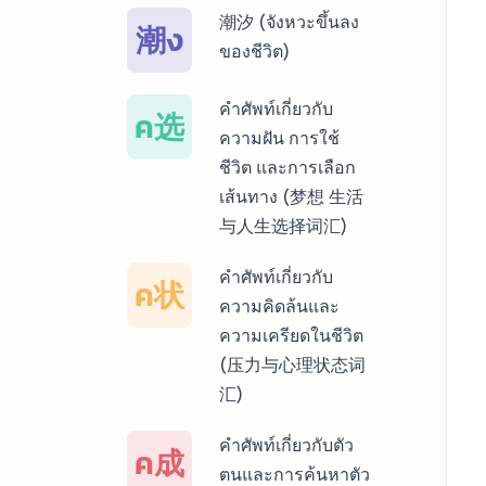
潮汐 (จังหวะขึ้นลง
潮ง
บริการรับแปลภาษา
ของชีวิต)
พม่า ราคาเริ่มต้น
150฿
คำศัพท์เกี่ยวกับ
ค选
ความฝัน การใช้
บริการรับแปลภาษา
ชีวิต และการเลือก
กัมพูชา ราคาเริ่มต้น
เส้นทาง (梦想 生活
150฿
与人生选择词汇)
บริการรับแปลภาษา
คำศัพท์เกี่ยวกับ
ค状
เวียดนาม ราคาเริ่ม
ความคิดล้นและ
ต้น 150฿
ความเครียดในชีวิต
(压力与心理状态词
บริการรับแปลภาษา
汇)
ฝรั่งเศส ราคาเริ่มต้น
150฿
คำศัพท์เกี่ยวกับตัว
ค成
ตนและการค้นหาตัว
บริการรับแปลภาษา