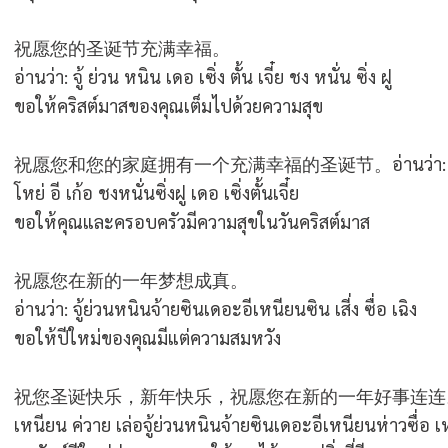
祝愿您的圣诞节充满幸福。
อ่านว่า: จู้ ย่วน หนิน เดอ เซิ่ง ตั้น เจี๋ย ชง หนั่น ซิ่ง ฝู
ขอให้คริสต์มาสของคุณเต็มไปด้วยความสุข
祝愿您和您的家庭拥有一个充满幸福的圣诞节
。อ่านว่า:
โหย่ อี เก้อ ชงหนั่นซิ่งฝู เดอ เซิ่งตั้นเจี๋ย
ขอให้คุณและครอบครัวมีความสุขในวันคริสต์มาส
祝愿您在新的一年梦想成真。
อ่านว่า: จู้ย่วนหนินจ้ายซินเดอะอีเหนียนซิน เสี่ง ซื่อ เฉิง
ขอให้ปีใหม่ของคุณมีแต่ความสมหวัง
祝您圣诞快乐，新年快乐，祝愿您在新的一年好事连连
เหนียน ค่วาย เล่อจู้ย่วนหนินจ้ายซินเดอะอีเหนียนห่าวซื่อ 