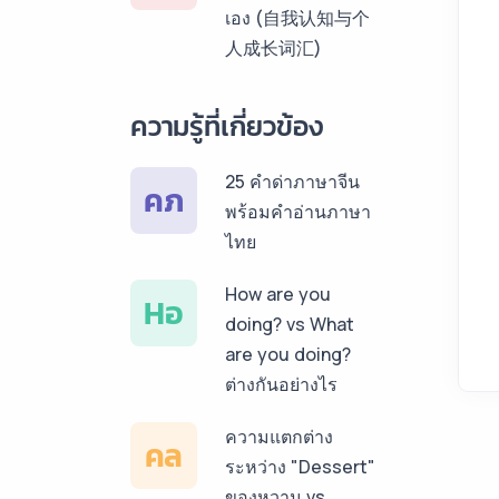
เอง (自我认知与个
สเปน ราคาเริ่มต้น
人成长词汇)
150฿
บริการรับแปลภาษา
ความรู้ที่เกี่ยวข้อง
เยอรมัน ราคาเริ่ม
ต้น 150฿
25 คำด่าภาษาจีน
คภ
พร้อมคำอ่านภาษา
บริการรับแปลภาษา
ไทย
รัสเซีย ราคาเริ่มต้น
150฿
How are you
Hอ
doing? vs What
บริการรับแปลภาษา
are you doing?
ทั่วไทย ราคาเริ่มต้น
ต่างกันอย่างไร
150฿
ความแตกต่าง
คล
ระหว่าง "Dessert"
ของหวาน vs