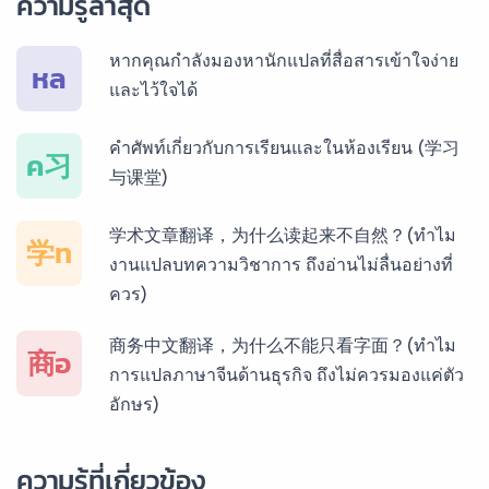
ความรู้ล่าสุด
บริการรับแปลภาษากัมพูชา ราคาเริ่มต้น 150฿
หากคุณกำลังมองหานักแปลที่สื่อสารเข้าใจง่าย
หล
และไว้ใจได้
บริการรับแปลภาษาเวียดนาม ราคาเริ่มต้น 150฿
คำศัพท์เกี่ยวกับการเรียนและในห้องเรียน (学习
ค习
与课堂)
บริการรับแปลภาษาฝรั่งเศส ราคาเริ่มต้น 150฿
学术文章翻译，为什么读起来不自然？(ทำไม
学ท
งานแปลบทความวิชาการ ถึงอ่านไม่ลื่นอย่างที่
ควร)
บริการรับแปลภาษาสเปน ราคาเริ่มต้น 150฿
商务中文翻译，为什么不能只看字面？(ทำไม
商อ
การแปลภาษาจีนด้านธุรกิจ ถึงไม่ควรมองแค่ตัว
อักษร)
บริการรับแปลภาษาเยอรมัน ราคาเริ่มต้น 150฿
ความรู้ที่เกี่ยวข้อง