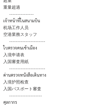
超重
重量超過
---------------
เจ้าหน้าที่ในสนามบิน
机场工作人员
空港業務スタッフ
----------------------
ใบตรวจคนเข้าเมือง
入境申请表
入国審査用紙
----------------------
ด่านตรวจหนังสือเดินทาง
入境护照检查
入国パスポート審査
--------------------
ศุลกากร