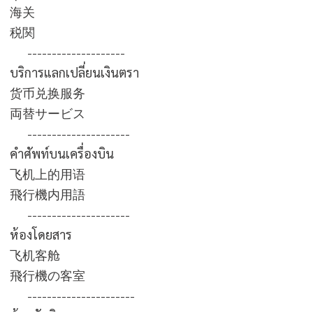
海关
税関
--------------------
บริการแลกเปลี่ยนเงินตรา
货币兑换服务
両替サービス
---------------------
คำศัพท์บนเครื่องบิน
飞机上的用语
飛行機内用語
---------------------
ห้องโดยสาร
飞机客舱
飛行機の客室
----------------------