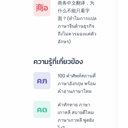
商务中文翻译，为
商อ
สเปน ราคาเริ่มต้น
什么不能只看字
150฿
面？(ทำไมการแปล
ภาษาจีนด้านธุรกิจ
บริการรับแปลภาษา
ถึงไม่ควรมองแค่ตัว
เยอรมัน ราคาเริ่ม
อักษร)
ต้น 150฿
บริการรับแปลภาษา
ความรู้ที่เกี่ยวข้อง
รัสเซีย ราคาเริ่มต้น
150฿
100 คำศัพท์สถานที่
คภ
ภาษาอังกฤษ พร้อม
บริการรับแปลภาษา
คำอ่านภาษาไทย
ทั่วไทย ราคาเริ่มต้น
150฿
คำทักทาย ภาษา
คด
เกาหลี สบายดีไหม
ภาษาเกาหลี พูดยัง
ไง?