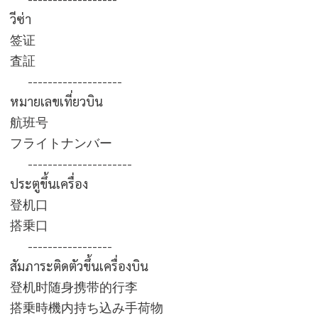
วีซ่า
签证
査証
-------------------
หมายเลขเที่ยวบิน
航班号
フライトナンバー
---------------------
ประตูขึ้นเครื่อง
登机口
搭乗口
-----------------
สัมภาระติดตัวขึ้นเครื่องบิน
登机时随身携带的行李
搭乗時機内持ち込み手荷物