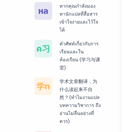
หากคุณกำลังมอง
หล
บริการรับแปลภาษา
หานักแปลที่สื่อสาร
พม่า ราคาเริ่มต้น
เข้าใจง่ายและไว้ใจ
150฿
ได้
บริการรับแปลภาษา
คำศัพท์เกี่ยวกับการ
ค习
กัมพูชา ราคาเริ่มต้น
เรียนและใน
150฿
ห้องเรียน (学习与课
堂)
บริการรับแปลภาษา
เวียดนาม ราคาเริ่ม
学术文章翻译，为
学ท
ต้น 150฿
什么读起来不自
然？(ทำไมงานแปล
บริการรับแปลภาษา
บทความวิชาการ ถึง
ฝรั่งเศส ราคาเริ่มต้น
อ่านไม่ลื่นอย่างที่
150฿
ควร)
บริการรับแปลภาษา