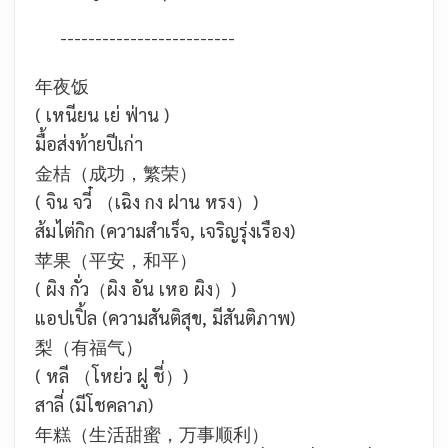
-------------------------
年夜饭
( เหนียน เย่ ฟ่าน )
มื้อส่งท้ายปีเก่า
金桔（成功，繁荣）
( จิน จวี๋ （เฉิง กง ฝาน หรง）)
ส้มไต่กิก (ความสำเร็จ, เจริญรุ่งเรือง)
苹果（平安，和平）
( ผิง กั่ว（ผิง อัน เหอ ผิง）)
แอปเปิ้ล (ความสันติสุข, มีสันติภาพ)
梨（有福气）
( หลี （โหย่ว ฝู ชี่）)
สาลี่ (มีโชคลาภ)
年糕（生活甜蜜，万事顺利）