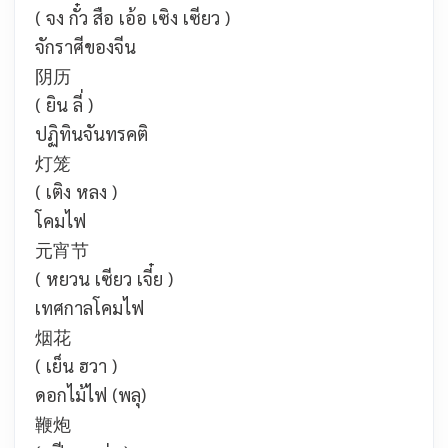
( จง กั๋ว สือ เอ้อ เซิง เซียว )
จักราศีของจีน
阴历
( ยิน ลี่ )
ปฏิทินจันทรคติ
灯笼
( เติง หลง )
โคมไฟ
元宵节
( หยวน เซียว เจี๋ย )
เทศกาลโคมไฟ
烟花
( เย็น ฮวา )
ดอกไม้ไฟ (พลุ)
鞭炮