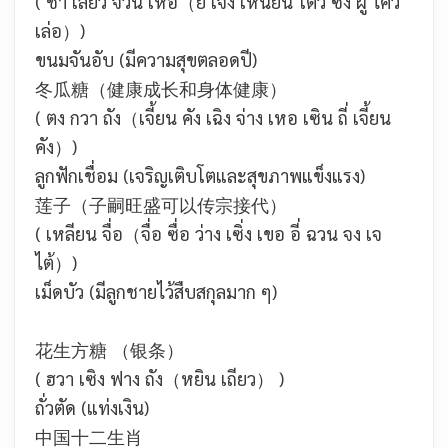
( ช้า เลี่ยว จ่วน เหอ（ยี เจิ่ง เหนียน โตว ซิ่ง ฝู ไค่ว
เล่อ）)
ขนมจันอับ (มีความสุขตลอดปี)
冬瓜糖（健康成长和身体健康）
( ตง กวา ถัง（เจี้ยน คัง เฉิง จ่าง เหอ เซิน ถี่ เจี้ยน
คัง）)
ลูกฟักเชื่อม (เจริญเติบโตและสุขภาพแข็งแรง)
莲子（子嗣旺盛可以传宗接代）
( เหลียน จื่อ（จื่อ ซื่อ ว่าง เซิ่ง เขอ อี่ ฉวน จง เจ
ไต้）)
เม็ดบัว (มีลูกชายไว้สืบสกุลมาก ๆ)
花生方糖 （银条）
( ฮวา เซิง ฟาง ถัง（หยิน เถียว） )
ถั่วตัด (แท่งเงิน)
中国十二生肖