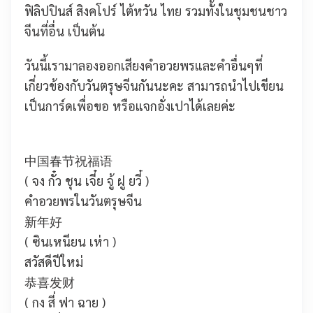
ฟิลิปปินส์ สิงคโปร์ ไต้หวัน ไทย รวมทั้งในชุมชนชาว
จีนที่อื่น เป็นต้น
วันนี้เรามาลองออกเสียงคำอวยพรและคำอื่นๆที่
เกี่ยวข้องกับวันตรุษจีนกันนะคะ สามารถนำไปเขียน
เป็นการ์ดเพื่อขอ หรือแจกอั่งเปาได้เลยค่ะ
中国春节祝福语
( จง กั๋ว ชุน เจี๋ย จู้ ฝู ยวี๋ )
คำอวยพรในวันตรุษจีน
新年好
( ซินเหนียน เห่า )
สวัสดีปีใหม่
恭喜发财
( กง สี่ ฟา ฉาย )