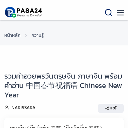
หน้าหลัก
ความรู้
รวมคำอวยพรวันตรุษจีน ภาษาจีน พร้อม
คำอ่าน 中国春节祝福语 Chinese New
Year
NARISSARA
แชร์
ตรุษจีน (
จีนตัวย่อ
:
春节
/
จีนตัวเต็ม:
春節
)