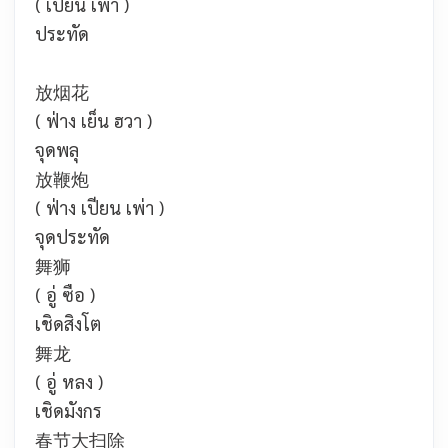
( เปียน เพ่า )
ประทัด
放烟花
( ฟ่าง เย็น ฮวา )
จุดพลุ
放鞭炮
( ฟ่าง เปียน เพ่า )
จุดประทัด
舞狮
( อู่ ซือ )
เชิดสิงโต
舞龙
( อู่ หลง )
เชิดมังกร
春节大扫除