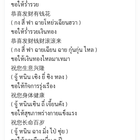
ขอให้ร่ำรวย
恭喜发财有钱花
( กง สี่ ฟา ฉายโหย่วเฉียนฮวา )
ขอให้ร่ำรวยเงินทอง
恭喜发财钱财滚滚来
( กง สี่ ฟา ฉายเฉียน ฉาย กุ๋นกุ่น ไหล )
ขอให้เงินทองไหลมาเทมา
祝您生意兴隆
( จู้ หนิน เซิง ยี่ ซิง หลง )
ขอให้กิจการรุ่งเรือง
祝您身体健康
( จู้ หนินเซิน ถี่ เจี้ยนคัง )
ขอให้สุขภาพร่างกายแข็งแรง
祝您长命百岁
( จู้ หนิน ฉาง มิ่ง ไป่ ซุ่ย )