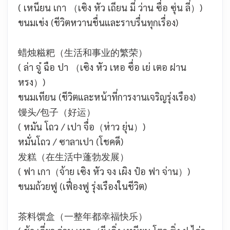
( เหนียน เกา （เซิง หัว เถียน มี่ ว่าน ซื่อ ซุ่น ลี่）)
ขนมเข่ง (ชีวิตหวานชื่นและราบรื่นทุกเรื่อง)
蜡烛糍粑（生活和事业的繁荣）
( ล่า จู๋ ฉือ ปา （เซิง หัว เหอ ซื่อ เย่ เตอ ฝาน
หรง）)
ขนมเทียน (ชีวิตและหน้าที่การงานเจริญรุ่งเรือง)
馒头/包子（好运）
( หมัน โถว / เปา จื่อ（ห่าว ยุ่น）)
หมั่นโถว / ซาลาเปา (โชคดี)
发糕（在生活中蓬勃发展）
( ฟา เกา（จ้าย เซิง หัว จง เผิง ป๋อ ฟา จ่าน）)
ขนมถ้วยฟู (เฟื่องฟู รุ่งเรืองในชีวิต)
茶料馔盒（一整年都幸福快乐）