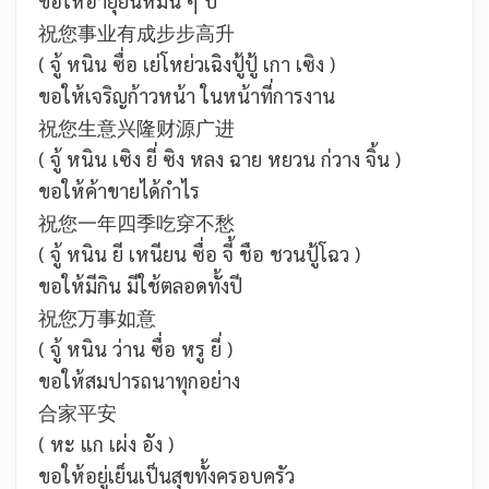
ขอให้อายุยืนหมื่น ๆ ปี
祝您事业有成步步高升
( จู้ หนิน ซื่อ เย่โหย่วเฉิงปู้ปู้ เกา เซิง )
ขอให้เจริญก้าวหน้า ในหน้าที่การงาน
祝您生意兴隆财源广进
( จู้ หนิน เซิง ยี่ ซิง หลง ฉาย หยวน ก่วาง จิ้น )
ขอให้ค้าขายได้กำไร
祝您一年四季吃穿不愁
( จู้ หนิน ยี เหนียน ซื่อ จี้ ชือ ชวนปู้โฉว )
ขอให้มีกิน มีใช้ตลอดทั้งปี
祝您万事如意
( จู้ หนิน ว่าน ซื่อ หรู ยี่ )
ขอให้สมปารถนาทุกอย่าง
合家平安
( หะ แก เผ่ง อัง )
ขอให้อยู่เย็นเป็นสุขทั้งครอบครัว