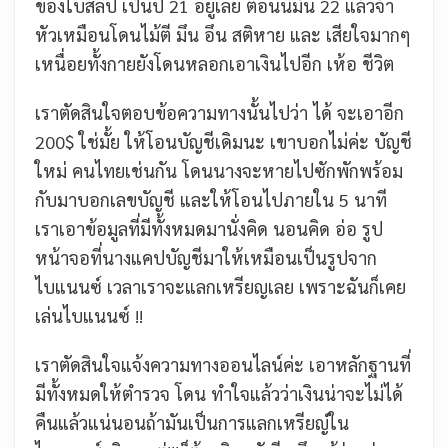
ของใบสลิป เป็นปี 21 อยู่เลย ตอนนี้มัน 22 แล้วจ้า
หัวเหมือนโดนไม้ตี มึน อึน สติหาย และ เสียใจมากๆ
เหนื่อยทั้งกายยังโดนหลอกเอาเงินไปอีก เห้อ ชีวิต
เราตัดสินใจตอบข้อความทางนั้นไปว่า ได้ จะเอาอีก
200$ ใช่มั้ย ให้โอนบัญชีเดิมนะ เขาบอกไม่ค่ะ บัญชี
ใหม่ คนไทยเช่นกัน โดนนางจะหายไปซักพักพร้อม
กับมาบอกเลขบัญชี และให้โอนไปภายใน 5 นาที
เราเอาข้อมูลที่มีทั้งหมดมานั่งคิด นอนคิด อ่อ รูป
หน้าจอที่นางแคปบัญชีมาให้เหมือนเป็นรูปจาก
ไบแนนซ์ เวลาเราจะแลกเหรียญเลย เพราะฉันก็เคย
เล่นไบแนนซ์ !!
เราตัดสินใจแจ้งความทางออนไลน์ค่ะ เอาหลักฐานที่
มีทั้งหมดให้ตำรวจ โดน ทำใจแล้วว่าเงินน่าจะไม่ได้
คืนแล้วแน่นอนถ้ามันเป็นการแลกเหรียญ์ใน