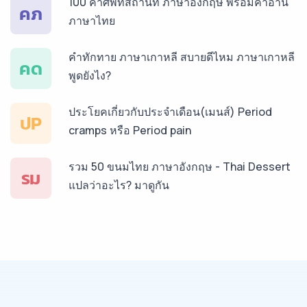
100 คำศัพท์สถานที่ ภาษาอังกฤษ พร้อมคำอ่าน
คภ
ภาษาไทย
บริการรับแปลภาษาทั่วไทย ราคาเริ่มต้น 150฿
คำทักทาย ภาษาเกาหลี สบายดีไหม ภาษาเกาหลี
คด
พูดยังไง?
ประโยคเกี่ยวกับประจำเดือน(เมนส์) Period
ปP
cramps หรือ Period pain
รวม 50 ขนมไทย ภาษาอังกฤษ - Thai Dessert
รม
แปลว่าอะไร? มาดูกัน