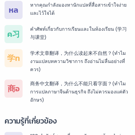
บริการรับแปลภาษากัมพูชา ราคาเริ่มต้น 150฿
หากคุณกำลังมองหานักแปลที่สื่อสารเข้าใจง่าย
หล
และไว้ใจได้
บริการรับแปลภาษาเวียดนาม ราคาเริ่มต้น 150฿
คำศัพท์เกี่ยวกับการเรียนและในห้องเรียน (学习
ค习
与课堂)
บริการรับแปลภาษาฝรั่งเศส ราคาเริ่มต้น 150฿
学术文章翻译，为什么读起来不自然？(ทำไม
学ท
งานแปลบทความวิชาการ ถึงอ่านไม่ลื่นอย่างที่
ควร)
บริการรับแปลภาษาสเปน ราคาเริ่มต้น 150฿
商务中文翻译，为什么不能只看字面？(ทำไม
商อ
การแปลภาษาจีนด้านธุรกิจ ถึงไม่ควรมองแค่ตัว
อักษร)
บริการรับแปลภาษาเยอรมัน ราคาเริ่มต้น 150฿
ความรู้ที่เกี่ยวข้อง
บริการรับแปลภาษารัสเซีย ราคาเริ่มต้น 150฿