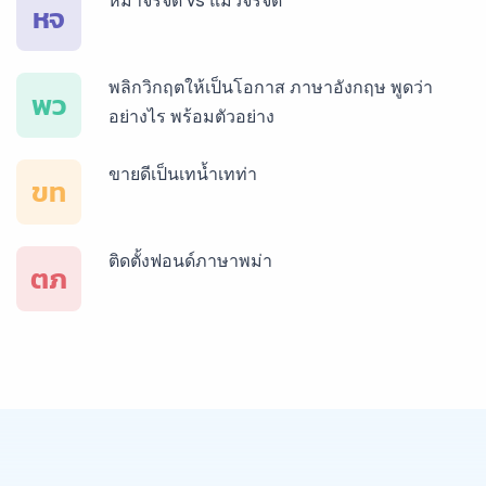
หมาจรจัด vs แมวจรจัด
บริการรับแปลภาษารัสเซีย ราคาเริ่มต้น 150฿
หจ
พลิกวิกฤตให้เป็นโอกาส ภาษาอังกฤษ พูดว่า
บริการรับแปลภาษาทั่วไทย ราคาเริ่มต้น 150฿
พว
อย่างไร พร้อมตัวอย่าง
ขายดีเป็นเทน้ำเทท่า
ขท
ติดตั้งฟอนด์ภาษาพม่า
ตภ