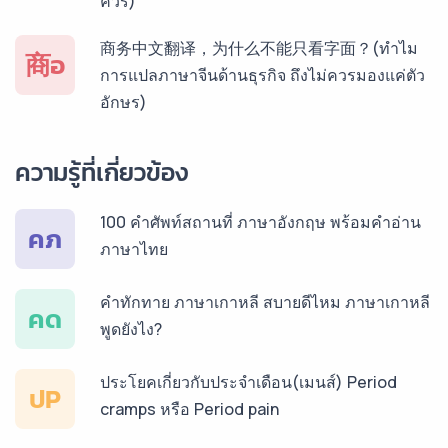
ควร)
บริการรับแปลภาษาสเปน ราคาเริ่มต้น 150฿
商务中文翻译，为什么不能只看字面？(ทำไม
商อ
การแปลภาษาจีนด้านธุรกิจ ถึงไม่ควรมองแค่ตัว
อักษร)
บริการรับแปลภาษาเยอรมัน ราคาเริ่มต้น 150฿
ความรู้ที่เกี่ยวข้อง
บริการรับแปลภาษารัสเซีย ราคาเริ่มต้น 150฿
100 คำศัพท์สถานที่ ภาษาอังกฤษ พร้อมคำอ่าน
คภ
ภาษาไทย
บริการรับแปลภาษาทั่วไทย ราคาเริ่มต้น 150฿
คำทักทาย ภาษาเกาหลี สบายดีไหม ภาษาเกาหลี
คด
พูดยังไง?
ประโยคเกี่ยวกับประจำเดือน(เมนส์) Period
ปP
cramps หรือ Period pain