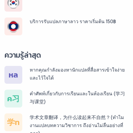
บริการรับแปลภาษาลาว ราคาเริ่มต้น 150฿
บริการรับแปลภาษาพม่า ราคาเริ่มต้น 150฿
ความรู้ล่าสุด
บริการรับแปลภาษากัมพูชา ราคาเริ่มต้น 150฿
หากคุณกำลังมองหานักแปลที่สื่อสารเข้าใจง่าย
หล
และไว้ใจได้
บริการรับแปลภาษาเวียดนาม ราคาเริ่มต้น 150฿
คำศัพท์เกี่ยวกับการเรียนและในห้องเรียน (学习
ค习
与课堂)
บริการรับแปลภาษาฝรั่งเศส ราคาเริ่มต้น 150฿
学术文章翻译，为什么读起来不自然？(ทำไม
学ท
งานแปลบทความวิชาการ ถึงอ่านไม่ลื่นอย่างที่