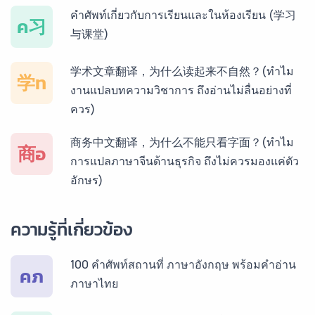
บริการรับแปลภาษาเวียดนาม ราคาเริ่มต้น 150฿
คำศัพท์เกี่ยวกับการเรียนและในห้องเรียน (学习
ค习
与课堂)
บริการรับแปลภาษาฝรั่งเศส ราคาเริ่มต้น 150฿
学术文章翻译，为什么读起来不自然？(ทำไม
学ท
งานแปลบทความวิชาการ ถึงอ่านไม่ลื่นอย่างที่
ควร)
บริการรับแปลภาษาสเปน ราคาเริ่มต้น 150฿
商务中文翻译，为什么不能只看字面？(ทำไม
商อ
การแปลภาษาจีนด้านธุรกิจ ถึงไม่ควรมองแค่ตัว
อักษร)
บริการรับแปลภาษาเยอรมัน ราคาเริ่มต้น 150฿
ความรู้ที่เกี่ยวข้อง
บริการรับแปลภาษารัสเซีย ราคาเริ่มต้น 150฿
100 คำศัพท์สถานที่ ภาษาอังกฤษ พร้อมคำอ่าน
คภ
ภาษาไทย
บริการรับแปลภาษาทั่วไทย ราคาเริ่มต้น 150฿