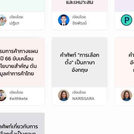
และเหมาะสม
เขียนโดย:
เขียนโดย:
ปฏิมา
จิรพัฒน์
รมการค้ากางแผน
คำศัพท์ "การเลือก
คำ
ปี 66 ขับเคลื่อน
ตั้ง" เป็นภาษา
อ
โยบายสําคัญ ดัน
อังกฤษ
มูลค่าการค้าไทย
เขียนโดย:
เขียนโดย:
Keithkete
NARISSARA
ำศัพท์เกี่ยวกับการ
เลือกตั้งเป็นภาษา