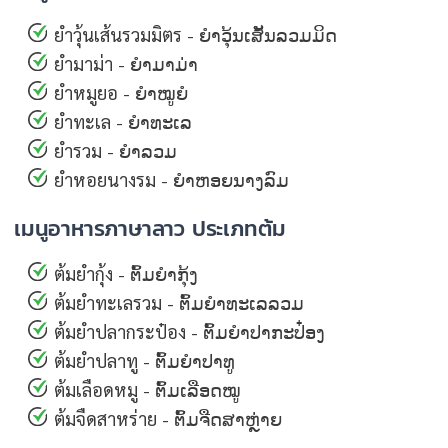
ยำวุ้นเส้นรวมมิตร - ຍຳວຸ້ນເສັ້ນລວມມິດ
ยำมาม่า - ຍຳມາມ່າ
ยำหมูยอ - ຍຳໝູຍໍ
ยำทะเล - ຍຳທະເລ
ยำรวม - ຍຳລວມ
ยำหอยนางรม - ຍຳຫອຍນາງລົມ
เมนูอาหารภาษาลาว ประเภทต้ม
ต้มยำกุ้ง - ຕົ້ມຍຳກຸ້ງ
ต้มยำทะเลรวม - ຕົ້ມຍຳທະເລລວມ
ต้มยำปลากระป๋อง - ຕົ້ມຍຳປາກະປ໋ອງ
ต้มยำปลาทู - ຕົ້ມຍຳປາທູ
ต้มเลือดหมู - ຕົ້ມເລືອດໝູ
ต้มจืดสาหร่าย - ຕົ້ມຈືດສາຫຼ່າຍ