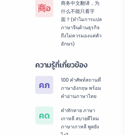
商务中文翻译，为
商อ
สเปน ราคาเริ่มต้น
什么不能只看字
150฿
面？(ทำไมการแปล
ภาษาจีนด้านธุรกิจ
บริการรับแปลภาษา
ถึงไม่ควรมองแค่ตัว
เยอรมัน ราคาเริ่ม
อักษร)
ต้น 150฿
บริการรับแปลภาษา
ความรู้ที่เกี่ยวข้อง
รัสเซีย ราคาเริ่มต้น
150฿
100 คำศัพท์สถานที่
คภ
ภาษาอังกฤษ พร้อม
บริการรับแปลภาษา
คำอ่านภาษาไทย
ทั่วไทย ราคาเริ่มต้น
150฿
คำทักทาย ภาษา
คด
เกาหลี สบายดีไหม
ภาษาเกาหลี พูดยัง
ไง?