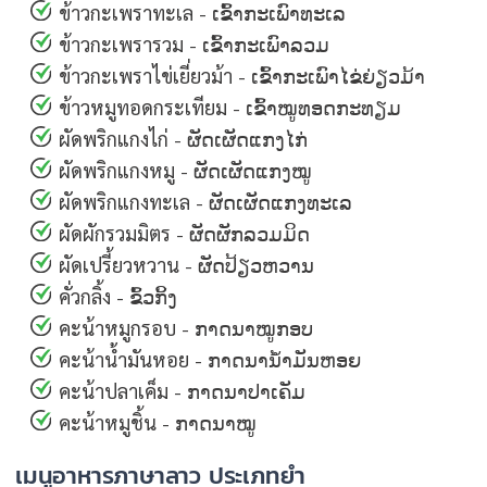
ข้าวกะเพราทะเล - ເຂົ້າກະເພົາທະເລ
ข้าวกะเพรารวม - ເຂົ້າກະເພົາລວມ
ข้าวกะเพราไข่เยี่ยวม้า - ເຂົ້າກະເພົາໄຂ່ຍ່ຽວມ້າ
ข้าวหมูทอดกระเทียม - ເຂົ້າໝູທອດກະທຽມ
ผัดพริกแกงไก่ - ຜັດເຜັດແກງໄກ່
ผัดพริกแกงหมู - ຜັດເຜັດແກງໝູ
ผัดพริกแกงทะเล - ຜັດເຜັດແກງທະເລ
ผัดผักรวมมิตร - ຜັດຜັກລວມມິດ
ผัดเปรี้ยวหวาน - ຜັດປ້ຽວຫວານ
คั่วกลิ้ง - ຂົ້ວກິ້ງ
คะน้าหมูกรอบ - ກາດນາໝູກອບ
คะน้าน้ำมันหอย - ກາດນານ້ຳມັນຫອຍ
คะน้าปลาเค็ม - ກາດນາປາເຄັມ
คะน้าหมูชิ้น - ກາດນາໝູ
เมนูอาหารภาษาลาว ประเภทยำ