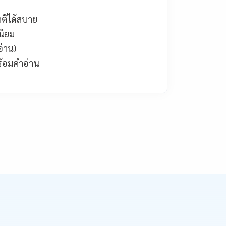
าติได้สบาย
นิยม
่าน)
ร้อมคำอ่าน