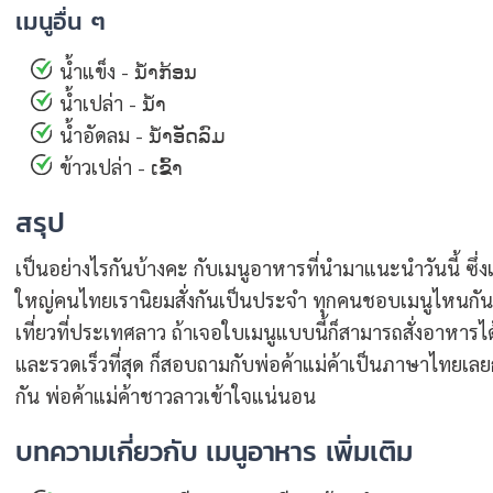
เมนูอื่น ๆ
น้ำแข็ง - ນ້ຳກ້ອນ
น้ำเปล่า - ນ້ຳ
น้ำอัดลม - ນ້ຳອັດລົມ
ข้าวเปล่า - ເຂົ້າ
สรุป
เป็นอย่างไรกันบ้างคะ กับเมนูอาหารที่นำมาแนะนำวันนี้ ซึ่
ใหญ่คนไทยเรานิยมสั่งกันเป็นประจำ ทุกคนชอบเมนูไหนกันบ
เที่ยวที่ประเทศลาว ถ้าเจอใบเมนูแบบนี้ก็สามารถสั่งอาหาร
และรวดเร็วที่สุด ก็สอบถามกับพ่อค้าแม่ค้าเป็นภาษาไทยเลยก
กัน พ่อค้าแม่ค้าชาวลาวเข้าใจแน่นอน
บทความเกี่ยวกับ เมนูอาหาร เพิ่มเติม