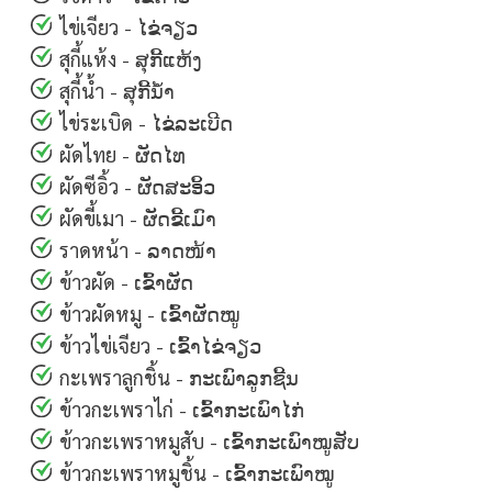
ไข่เจียว - ໄຂ່ຈຽວ
สุกี้แห้ง - ສຸກີ້ແຫ້ງ
สุกี้น้ำ - ສຸກີ້ນ້ຳ
ไข่ระเบิด - ໄຂ່ລະເບີດ
ผัดไทย - ຜັດໄທ
ผัดซีอิ้ว - ຜັດສະອິ້ວ
ผัดขี้เมา - ຜັດຂີ້ເມົາ
ราดหน้า - ລາດໜ້າ
ข้าวผัด - ເຂົ້າຜັດ
ข้าวผัดหมู - ເຂົ້າຜັດໝູ
ข้าวไข่เจียว - ເຂົ້າໄຂ່ຈຽວ
กะเพราลูกชิ้น - ກະເພົາລູກຊີ້ນ
ข้าวกะเพราไก่ - ເຂົ້າກະເພົາໄກ່
ข้าวกะเพราหมูสับ - ເຂົ້າກະເພົາໝູສັບ
ข้าวกะเพราหมูชิ้น - ເຂົ້າກະເພົາໝູ