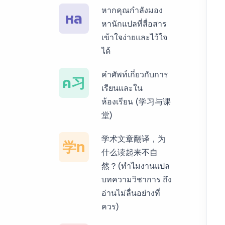
หากคุณกำลังมอง
หล
บริการรับแปลภาษา
หานักแปลที่สื่อสาร
พม่า ราคาเริ่มต้น
เข้าใจง่ายและไว้ใจ
150฿
ได้
บริการรับแปลภาษา
คำศัพท์เกี่ยวกับการ
ค习
กัมพูชา ราคาเริ่มต้น
เรียนและใน
150฿
ห้องเรียน (学习与课
堂)
บริการรับแปลภาษา
เวียดนาม ราคาเริ่ม
学术文章翻译，为
学ท
ต้น 150฿
什么读起来不自
然？(ทำไมงานแปล
บริการรับแปลภาษา
บทความวิชาการ ถึง
ฝรั่งเศส ราคาเริ่มต้น
อ่านไม่ลื่นอย่างที่
150฿
ควร)
บริการรับแปลภาษา