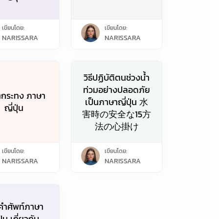
เขียนโดย:
เขียนโดย:
NARISSARA
NARISSARA
วิธีปฏิบัติตนช่วงน้ำ
ท่วมอย่างปลอดภัย
ทำกระทง ภาษา
เป็นภาษาญี่ปุ่น 水
ญี่ปุ่น
害時の安全な15方
法の心掛け
เขียนโดย:
เขียนโดย:
NARISSARA
NARISSARA
คำศัพท์ภาษา
ปุ่น เกี่ยวกับ